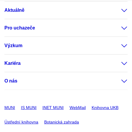
Aktuálně
Pro uchazeče
Výzkum
Kariéra
O nás
MUNI
IS MUNI
INET MUNI
WebMail
Knihovna UKB
Ústřední knihovna
Botanická zahrada