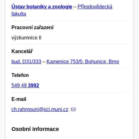
Ústav botaniky a zoologie
–
Přírodovědecká
fakulta
Pracovní zařazení
výzkumnice II
Kancelář
bud. D31/333
–
Kamenice 753/5, Bohunice, Brno
Telefon
549 49
3992
E-mail
ch.rahmouni@sci.muni.cz
Osobní informace