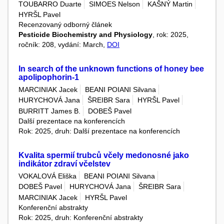
TOUBARRO Duarte
SIMOES Nelson
KAŠNÝ Martin
HYRŠL Pavel
Recenzovaný odborný článek
Pesticide Biochemistry and Physiology
, rok: 2025,
ročník: 208, vydání: March,
DOI
In search of the unknown functions of honey bee
apolipophorin-1
MARCINIAK Jacek
BEANI POIANI Silvana
HURYCHOVÁ Jana
ŠREIBR Sara
HYRŠL Pavel
BURRITT James B.
DOBEŠ Pavel
Další prezentace na konferencích
Rok: 2025, druh: Další prezentace na konferencích
Kvalita spermií trubců včely medonosné jako
indikátor zdraví včelstev
VOKALOVÁ Eliška
BEANI POIANI Silvana
DOBEŠ Pavel
HURYCHOVÁ Jana
ŠREIBR Sara
MARCINIAK Jacek
HYRŠL Pavel
Konferenční abstrakty
Rok: 2025, druh: Konferenční abstrakty