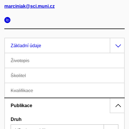
marciniak@sci.muni.cz
Základní údaje
Životopis
Školitel
Kvalifikace
Publikace
Druh