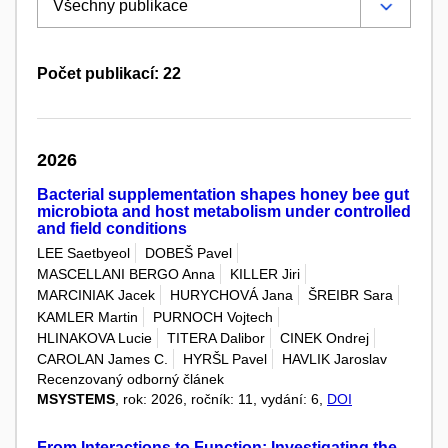
Počet publikací: 22
2026
Bacterial supplementation shapes honey bee gut
microbiota and host metabolism under controlled
and field conditions
LEE Saetbyeol
DOBEŠ Pavel
MASCELLANI BERGO Anna
KILLER Jiri
MARCINIAK Jacek
HURYCHOVÁ Jana
ŠREIBR Sara
KAMLER Martin
PURNOCH Vojtech
HLINAKOVA Lucie
TITERA Dalibor
CINEK Ondrej
CAROLAN James C.
HYRŠL Pavel
HAVLIK Jaroslav
Recenzovaný odborný článek
MSYSTEMS
, rok: 2026, ročník: 11, vydání: 6,
DOI
From Interactions to Function: Investigating the