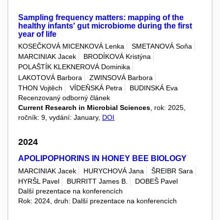
Sampling frequency matters: mapping of the
healthy infants' gut microbiome during the first
year of life
KOSEČKOVÁ MICENKOVÁ Lenka
SMETANOVÁ Soňa
MARCINIAK Jacek
BRODÍKOVÁ Kristýna
POLAŠTÍK KLEKNEROVÁ Dominika
LAKOTOVÁ Barbora
ZWINSOVÁ Barbora
THON Vojtěch
VÍDEŇSKÁ Petra
BUDINSKÁ Eva
Recenzovaný odborný článek
Current Research in Microbial Sciences
, rok: 2025,
ročník: 9, vydání: January,
DOI
2024
APOLIPOPHORINS IN HONEY BEE BIOLOGY
MARCINIAK Jacek
HURYCHOVÁ Jana
ŠREIBR Sara
HYRŠL Pavel
BURRITT James B.
DOBEŠ Pavel
Další prezentace na konferencích
Rok: 2024, druh: Další prezentace na konferencích