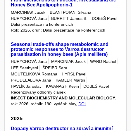
Honey Bee Apolipophorin-1
MARCINIAK Jacek
BEANI POIANI Silvana
HURYCHOVÁ Jana
BURRITT James B.
DOBEŠ Pavel
Další prezentace na konferencích
Rok: 2026, druh: Další prezentace na konferencích
Seasonal trade-offs shape metabolomic and
proteomic responses to Varroa destructor
parasitisation in honey bees (Apis mellifera)
HURYCHOVÁ Jana
MARCINIAK Jacek
WARD Rachel
LEE Saetbyeol
ŠREIBR Sara
MOUTELÍKOVÁ Romana
HYRŠL Pavel
PRODĚLALOVÁ Jana
KAMLER Martin
HAVLÍK Jaroslav
KAVANAGH Kevin
DOBEŠ Pavel
Recenzovaný odborný článek
INSECT BIOCHEMISTRY AND MOLECULAR BIOLOGY
,
rok: 2026, ročník: 190, vydání: May,
DOI
2025
Dopady Varroa destructor na zdraví a imunitní