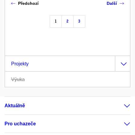
Předchozí
Další
1
2
3
Projekty
Výuka
Aktuálně
Pro uchazeče