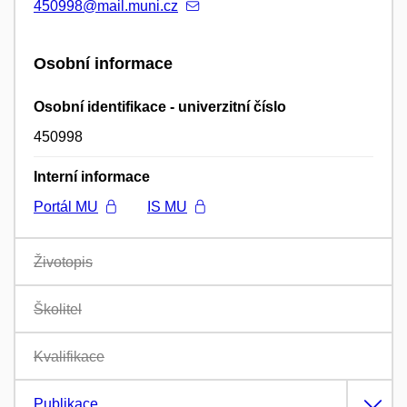
450998@mail.muni.cz
Osobní informace
Osobní identifikace - univerzitní číslo
450998
Interní informace
Portál MU
IS MU
Životopis
Školitel
Kvalifikace
Publikace