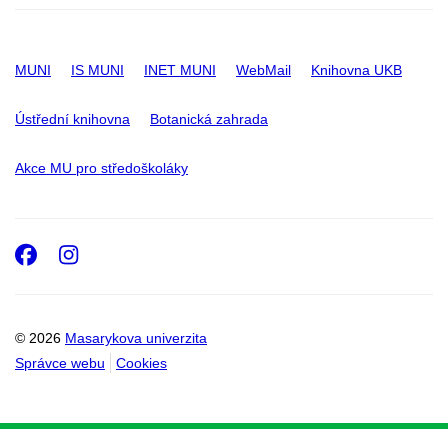
MUNI
IS MUNI
INET MUNI
WebMail
Knihovna UKB
Ústřední knihovna
Botanická zahrada
Akce MU pro středoškoláky
Facebook
Instagram
© 2026
Masarykova univerzita
Správce webu
Cookies