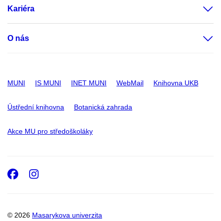
Kariéra
O nás
MUNI
IS MUNI
INET MUNI
WebMail
Knihovna UKB
Ústřední knihovna
Botanická zahrada
Akce MU pro středoškoláky
Facebook
Instagram
© 2026
Masarykova univerzita