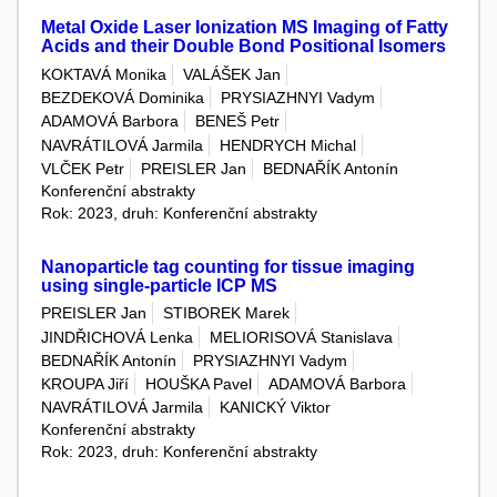
Metal Oxide Laser Ionization MS Imaging of Fatty
Acids and their Double Bond Positional Isomers
KOKTAVÁ Monika
VALÁŠEK Jan
BEZDEKOVÁ Dominika
PRYSIAZHNYI Vadym
ADAMOVÁ Barbora
BENEŠ Petr
NAVRÁTILOVÁ Jarmila
HENDRYCH Michal
VLČEK Petr
PREISLER Jan
BEDNAŘÍK Antonín
Konferenční abstrakty
Rok: 2023, druh: Konferenční abstrakty
Nanoparticle tag counting for tissue imaging
using single-particle ICP MS
PREISLER Jan
STIBOREK Marek
JINDŘICHOVÁ Lenka
MELIORISOVÁ Stanislava
BEDNAŘÍK Antonín
PRYSIAZHNYI Vadym
KROUPA Jiří
HOUŠKA Pavel
ADAMOVÁ Barbora
NAVRÁTILOVÁ Jarmila
KANICKÝ Viktor
Konferenční abstrakty
Rok: 2023, druh: Konferenční abstrakty