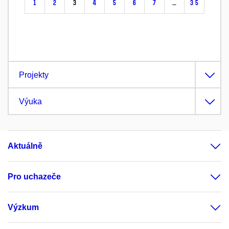
1
2
3
4
5
6
7
…
35
Projekty
Výuka
Aktuálně
Pro uchazeče
Výzkum