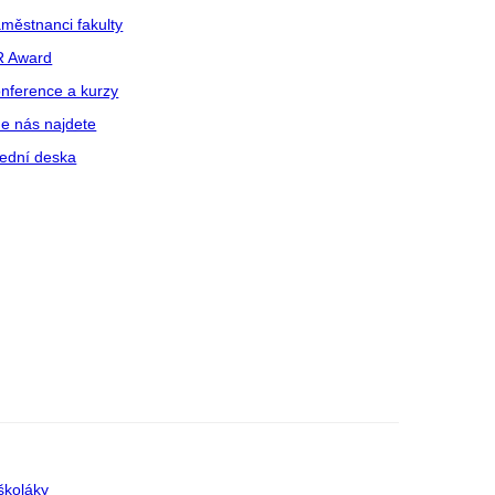
městnanci fakulty
R Award
nference a kurzy
e nás najdete
ední deska
školáky