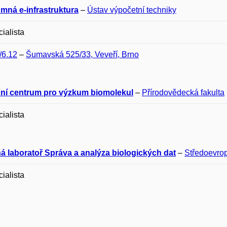
mná e-infrastruktura
–
Ústav výpočetní techniky
cialista
/6.12
–
Šumavská 525/33, Veveří, Brno
ní centrum pro výzkum biomolekul
–
Přírodovědecká fakulta
cialista
ná laboratoř Správa a analýza biologických dat
–
Středoevrop
cialista