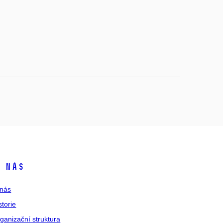
 nás
nás
storie
ganizační struktura