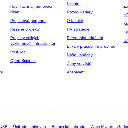
řízením
Habilitační a jmenovací
Za
řízení
Rozvoj kariéry
H
Projektová podpora
O fakultě
Ko
Řešené projekty
HR strategie
Kd
Projekty velkých
Personální oddělení
Úř
výzkumných infrastruktur
Etika v pracovním prostředí
PostDoc
Naše úspěchy
Open Science
Ženy ve vědě
ky
Absolventi
 UKB
Ústřední knihovna
Botanická zahrada
Akce MU pro středo