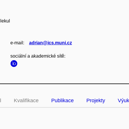
lekul
e‑mail:
adrian@ics.muni.cz
sociální a akademické sítě:
l
Kvalifikace
Publikace
Projekty
Výu