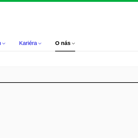
m
Kariéra
O nás