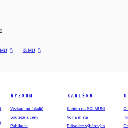
0
l MU
IS MU
Výzkum
Kariéra
O
í
Výzkum na fakultě
Kariéra na SCI MUNI
O 
Soutěže a ceny
Volná místa
Hi
í
Publikace
Průvodce výběrovým
Or