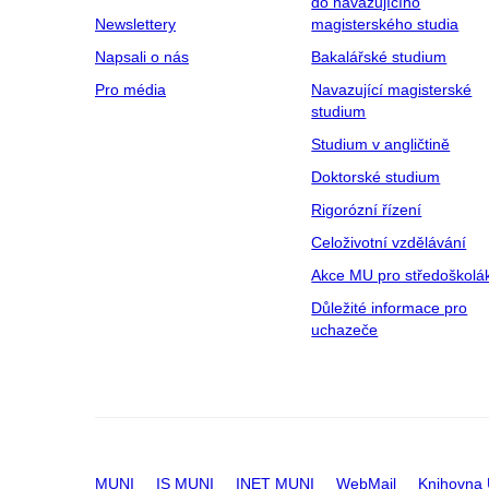
do navazujícího
Newslettery
magisterského studia
Napsali o nás
Bakalářské studium
Pro média
Navazující magisterské
studium
Studium v angličtině
Doktorské studium
Rigorózní řízení
Celoživotní vzdělávání
Akce MU pro středoškolá
Důležité informace pro
uchazeče
MUNI
IS MUNI
INET MUNI
WebMail
Knihovna