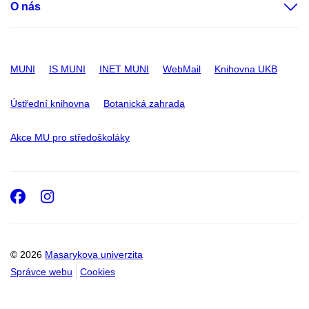
O nás
MUNI
IS MUNI
INET MUNI
WebMail
Knihovna UKB
Ústřední knihovna
Botanická zahrada
Akce MU pro středoškoláky
Facebook
Instagram
© 2026
Masarykova univerzita
Správce webu
Cookies