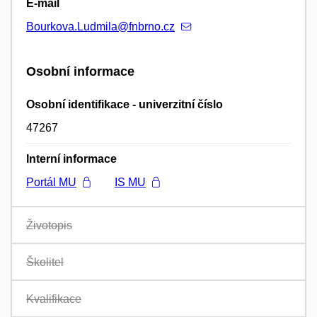
E-mail
Bourkova.Ludmila@fnbrno.cz
Osobní informace
Osobní identifikace - univerzitní číslo
47267
Interní informace
Portál MU
IS MU
Životopis
Školitel
Kvalifikace