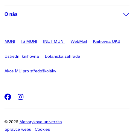
O nás
MUNI
IS MUNI
INET MUNI
WebMail
Knihovna UKB
Ústřední knihovna
Botanická zahrada
Akce MU pro středoškoláky
Facebook
Instagram
© 2026
Masarykova univerzita
Správce webu
Cookies