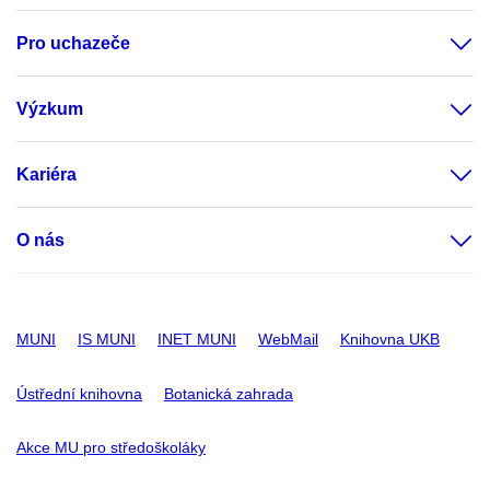
Pro uchazeče
Výzkum
Kariéra
O nás
MUNI
IS MUNI
INET MUNI
WebMail
Knihovna UKB
Ústřední knihovna
Botanická zahrada
Akce MU pro středoškoláky