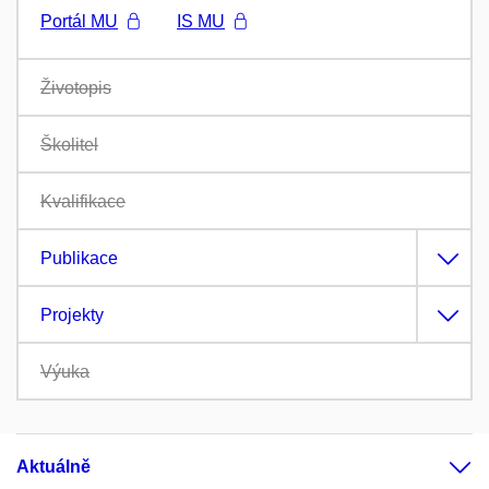
Portál MU
IS MU
Životopis
Školitel
Kvalifikace
Publikace
Projekty
Výuka
Aktuálně