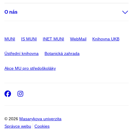
O nás
MUNI
IS MUNI
INET MUNI
WebMail
Knihovna UKB
Ústřední knihovna
Botanická zahrada
Akce MU pro středoškoláky
Facebook
Instagram
© 2026
Masarykova univerzita
Správce webu
Cookies