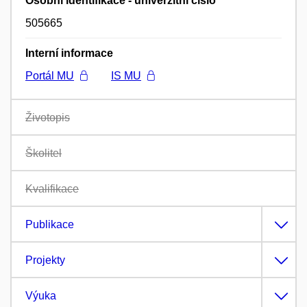
Osobní identifikace - univerzitní číslo
505665
Interní informace
Portál MU
IS MU
Životopis
Školitel
Kvalifikace
Publikace
Projekty
Výuka