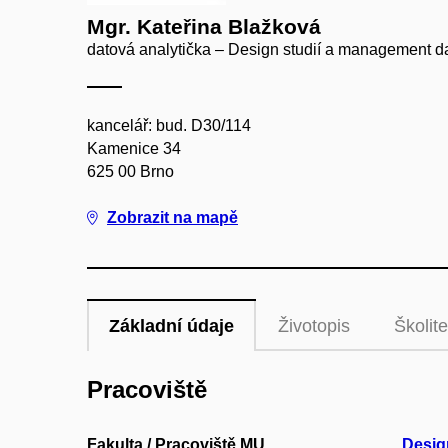
Mgr. Kateřina Blažková
datová analytička – Design studií a management d
kancelář: bud. D30/114
Kamenice 34
625 00 Brno
Zobrazit na mapě
Základní údaje
Životopis
Školite
Pracoviště
Fakulta / Pracoviště MU
Desig