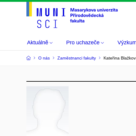
Aktuálně
Pro uchazeče
Výzku
O nás
Zaměstnanci fakulty
Kateřina Blažko