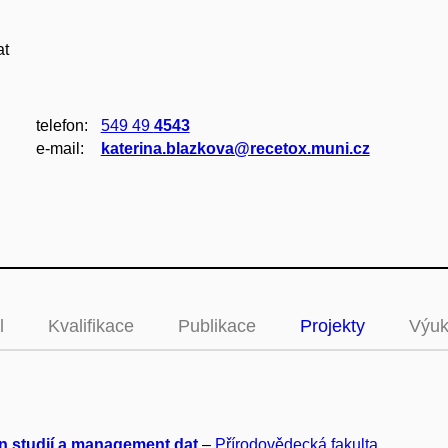
at
telefon:
549 49
4543
e‑mail:
katerina.blazkova@recetox.muni.cz
l
Kvalifikace
Publikace
Projekty
Výu
n studií a management dat
–
Přírodovědecká fakulta