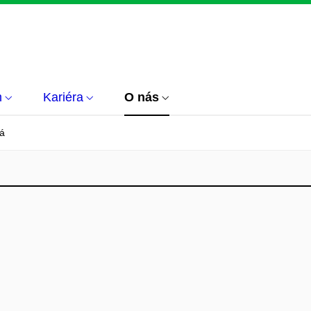
m
Kariéra
O nás
vá