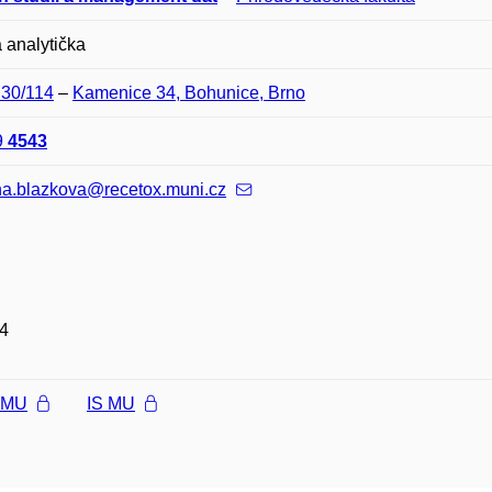
 analytička
D30/114
–
Kamenice 34, Bohunice, Brno
9
4543
na.blazkova@recetox.muni.cz
4
l MU
IS MU