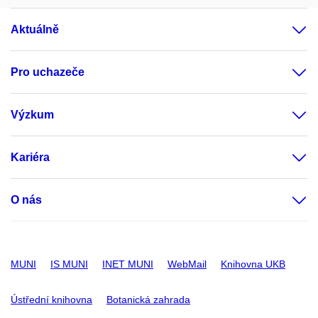
Datové služby
Aktuálně
Data management
Informační
Pro uchazeče
systémy
Environmentální chemie
Výzkum
a modelování
Farmakokinetické
Kariéra
modelování
Chemické
O nás
polutanty a
expoziční cesty
člověka
Chemodynamika
MUNI
IS MUNI
INET MUNI
WebMail
Knihovna UKB
znečištění
životního prostředí
Ústřední knihovna
Botanická zahrada
Lidský expozom