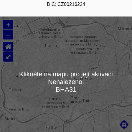
DIČ: CZ00216224
+
–
⌂
⤢
Klikněte na mapu pro její aktivaci
Nenalezeno:
Načítám mapu…
BHA31
