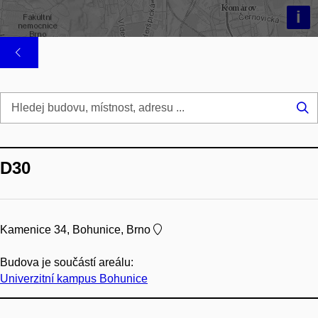
i
Hl
...
D30
Kamenice 34, Bohunice, Brno
Budova je součástí areálu:
Univerzitní kampus Bohunice