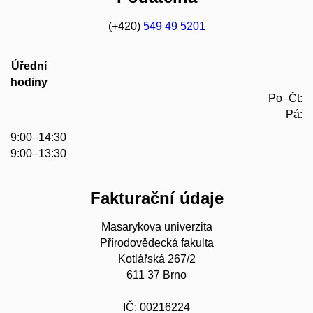
(+420)
549 49 5201
Úřední
hodiny
Po–Čt:
Pá:
9:00–14:30
9:00–13:30
Fakturační údaje
Masarykova univerzita
Přírodovědecká fakulta
Kotlářská 267/2
611 37 Brno
IČ: 00216224