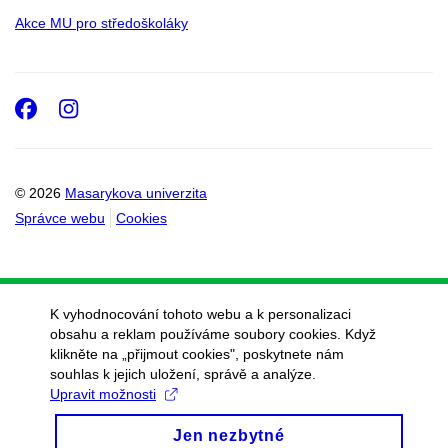
Akce MU pro středoškoláky
Environmentální
toxikologie
Bioanalytická
Facebook
Instagram
toxikologie
Buněčná a
tkáňová
© 2026
Masarykova univerzita
toxikologie
Správce webu
Cookies
Mechanistická
environmentální
toxikologie
Půdní
K vyhodnocování tohoto webu a k personalizaci
environmentální
obsahu a reklam používáme soubory cookies. Když
klikněte na „přijmout cookies", poskytnete nám
chemie a
souhlas k jejich uložení, správě a analýze.
toxikologie
Upravit možnosti
Environmentální zdraví
Jen nezbytné