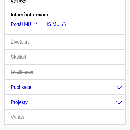
521632
Interní informace
Portál MU
IS MU
Životopis
Školitel
Kvalifikace
Publikace
Projekty
Výuka