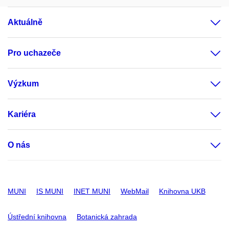
Aktuálně
Pro uchazeče
Výzkum
Kariéra
O nás
MUNI
IS MUNI
INET MUNI
WebMail
Knihovna UKB
Ústřední knihovna
Botanická zahrada