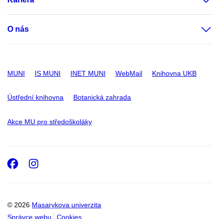
O nás
MUNI
IS MUNI
INET MUNI
WebMail
Knihovna UKB
Ústřední knihovna
Botanická zahrada
Akce MU pro středoškoláky
Facebook
Instagram
© 2026
Masarykova univerzita
Správce webu
Cookies