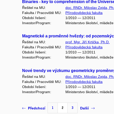
Binaries - key to comprehension of the Univer
Řešitel na MU:
doc. RNDr. Miloslav Zejda, Ph
Fakulta / Pracoviště MU:
Přírodovědecká fakulta
Období řešení:
1/2010 — 12/2011
Investor/Program:
Ministerstvo školství, mláde
Magnetické a proměnné hvězdy: od pozemskýc
Řešitel na MU:
prof. Mgr. Jiří Krtička, Ph.D.
Fakulta / Pracoviště MU:
Přírodovědecká fakulta
Období řešení:
1/2010 — 12/2011
Investor/Program:
Ministerstvo školství, mláde
Nové trendy ve výzkumu geometricky proměnn
Řešitel na MU:
doc. RNDr. Miloslav Zejda, Ph
Fakulta / Pracoviště MU:
Přírodovědecká fakulta
Období řešení:
1/2010 — 12/2011
Investor/Program:
Ministerstvo školství, mláde
1
2
3
Předchozí
Další