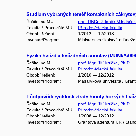
Studium vybraných téměř kontaktních zákryto
Řešitel na MU:
prof. RNDr. Zdeněk Mikulášek
Fakulta / Pracoviště MU:
Přírodovědecká fakulta
Období řešení:
1/2012 — 12/2013
Investor/Program:
Ministerstvo školství, mládež
Fyzika hvězd a hvězdných soustav (MUNI/A/096
Řešitel na MU:
prof. Mgr. Jiří Krtička, Ph.D.
Fakulta / Pracoviště MU:
Přírodovědecká fakulta
Období řešení:
1/2010 — 12/2012
Investor/Program:
Masarykova univerzita / Gran
Předpovědi rychlosti ztráty hmoty horkých hvě
Řešitel na MU:
prof. Mgr. Jiří Krtička, Ph.D.
Fakulta / Pracoviště MU:
Přírodovědecká fakulta
Období řešení:
1/2008 — 12/2012
Investor/Program:
Grantová agentura ČR / Stand