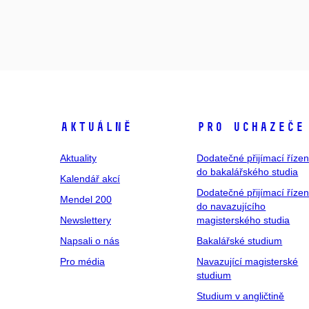
Aktuálně
Pro uchazeče
Aktuality
Dodatečné přijímací řízen
do bakalářského studia
Kalendář akcí
Dodatečné přijímací řízen
Mendel 200
do navazujícího
Newslettery
magisterského studia
Napsali o nás
Bakalářské studium
Pro média
Navazující magisterské
studium
Studium v angličtině