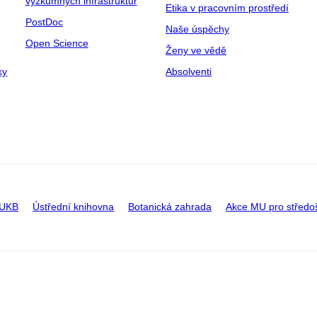
výzkumných infrastruktur
Etika v pracovním prostředí
PostDoc
Naše úspěchy
Open Science
Ženy ve vědě
ky
Absolventi
 UKB
Ústřední knihovna
Botanická zahrada
Akce MU pro středo