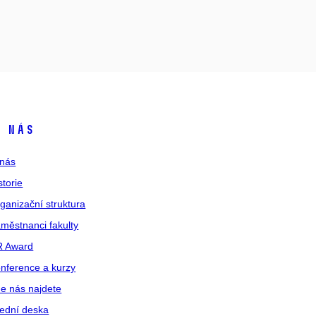
 nás
nás
storie
ganizační struktura
městnanci fakulty
R Award
nference a kurzy
e nás najdete
ední deska