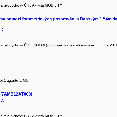
e a tělovýchovy ČR / Aktivita MOBILITY
tav pomocí fotometrických pozorování s Dánským 1,54m dal
.D.
e a tělovýchovy ČR / INGO II (od projektů s počátkem řešení v roce 201
tová agentura MU
 (7AMB12AT003)
.D.
e a tělovýchovy ČR / Aktivita MOBILITY