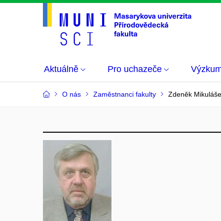
Aktuálně
Pro uchazeče
Výzku
O nás
Zaměstnanci fakulty
Zdeněk Mikuláš