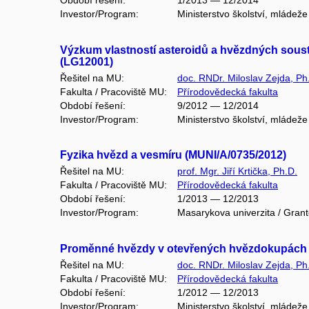
Období řešení:
1/2013 — 12/2014
Investor/Program:
Ministerstvo školství, mládež
Výzkum vlastností asteroidů a hvězdných sous
(LG12001)
Řešitel na MU:
doc. RNDr. Miloslav Zejda, Ph
Fakulta / Pracoviště MU:
Přírodovědecká fakulta
Období řešení:
9/2012 — 12/2014
Investor/Program:
Ministerstvo školství, mládež
Fyzika hvězd a vesmíru (MUNI/A/0735/2012)
Řešitel na MU:
prof. Mgr. Jiří Krtička, Ph.D.
Fakulta / Pracoviště MU:
Přírodovědecká fakulta
Období řešení:
1/2013 — 12/2013
Investor/Program:
Masarykova univerzita / Gran
Proměnné hvězdy v otevřených hvězdokupách
Řešitel na MU:
doc. RNDr. Miloslav Zejda, Ph
Fakulta / Pracoviště MU:
Přírodovědecká fakulta
Období řešení:
1/2012 — 12/2013
Investor/Program:
Ministerstvo školství, mládež