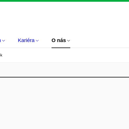
m
Kariéra
O nás
ek