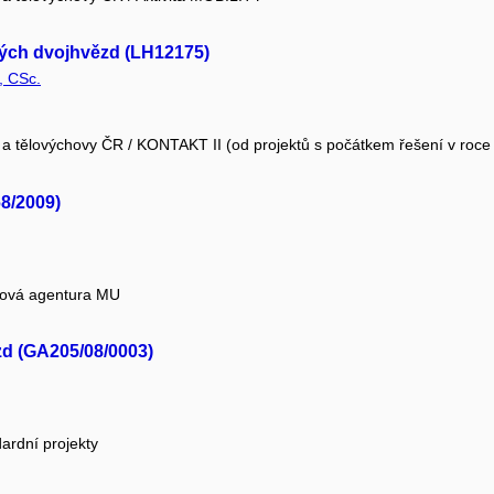
vých dvojhvězd (LH12175)
, CSc.
e a tělovýchovy ČR / KONTAKT II (od projektů s počátkem řešení v roce
8/2009)
tová agentura MU
zd (GA205/08/0003)
ardní projekty