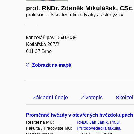
prof. RNDr. Zdeněk Mikulášek, CSc.
profesor – Ústav teoretické fyziky a astrofyziky
kancelář: pav. 06/03039
Kotlářská 267/2
611 37 Brno
Zobrazit na mapě
Základní údaje
Životopis
Školitel
Proměnné hvězdy v otevřených hvězdokupách a
Řešitel na MU:
RNDr. Jan Janík, Ph.D.
Fakulta / Pracoviště MU:
Přírodovědecká fakulta