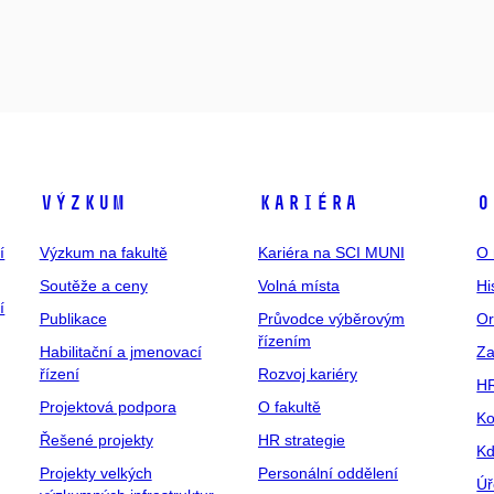
Výzkum
Kariéra
O
í
Výzkum na fakultě
Kariéra na SCI MUNI
O 
Soutěže a ceny
Volná místa
Hi
í
Publikace
Průvodce výběrovým
Or
řízením
Habilitační a jmenovací
Za
řízení
Rozvoj kariéry
H
Projektová podpora
O fakultě
Ko
Řešené projekty
HR strategie
Kd
Projekty velkých
Personální oddělení
Úř