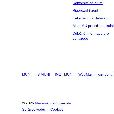
Doktorské studium
Rigorózní řízení
Celoživotní vzdělávání
Akce MU pro středoškolá
Důležité informace pro
uchazeče
MUNI
IS MUNI
INET MUNI
WebMail
Knihovna
© 2026
Masarykova univerzita
Správce webu
Cookies