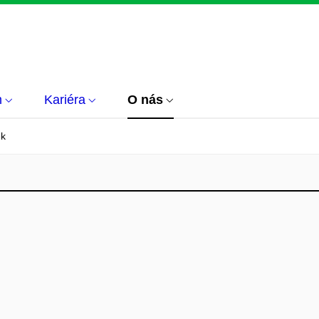
m
Kariéra
O nás
ek