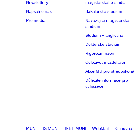
Newslettery
magisterského studia
Napsali o nás
Bakalářské studium
Pro média
Navazující magisterské
studium
Studium v angličtině
Doktorské studium
Rigorózní řízení
Celoživotní vzdělávání
Akce MU pro středoškolá
Důležité informace pro
uchazeče
MUNI
IS MUNI
INET MUNI
WebMail
Knihovna