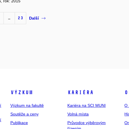
s
, rok: 2015
…
23
Další
Výzkum
Kariéra
O
í
Výzkum na fakultě
Kariéra na SCI MUNI
O 
Soutěže a ceny
Volná místa
Hi
í
Publikace
Průvodce výběrovým
Or
řízením