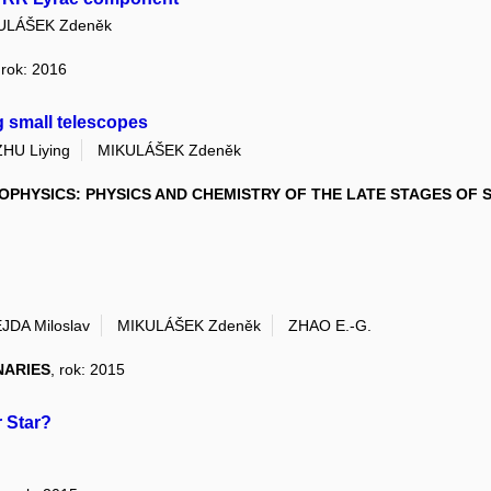
ULÁŠEK Zdeněk
 rok: 2016
g small telescopes
ZHU Liying
MIKULÁŠEK Zdeněk
OPHYSICS: PHYSICS AND CHEMISTRY OF THE LATE STAGES OF S
JDA Miloslav
MIKULÁŠEK Zdeněk
ZHAO E.-G.
NARIES
, rok: 2015
r Star?