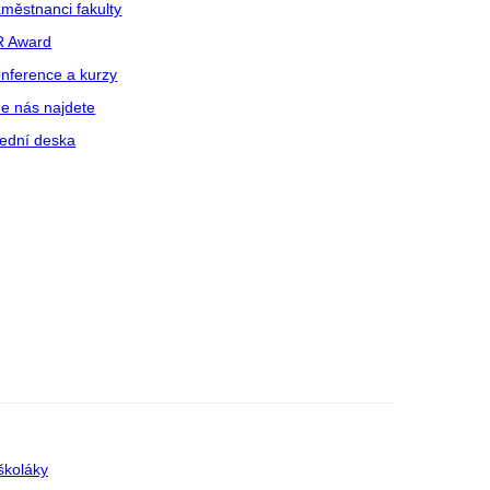
městnanci fakulty
R Award
nference a kurzy
e nás najdete
ední deska
školáky