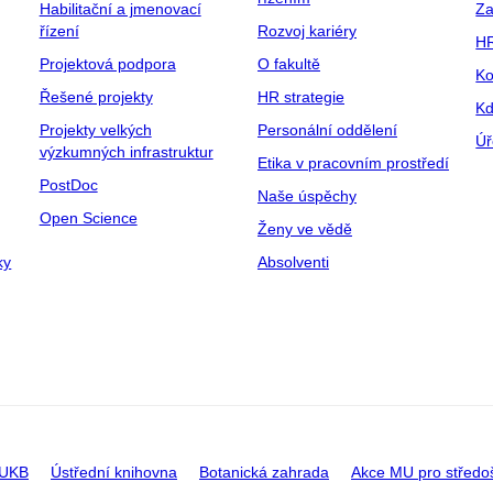
Habilitační a jmenovací
Za
řízení
Rozvoj kariéry
H
Projektová podpora
O fakultě
Ko
Řešené projekty
HR strategie
Kd
Projekty velkých
Personální oddělení
Úř
výzkumných infrastruktur
Etika v pracovním prostředí
PostDoc
Naše úspěchy
Open Science
Ženy ve vědě
ky
Absolventi
 UKB
Ústřední knihovna
Botanická zahrada
Akce MU pro středo