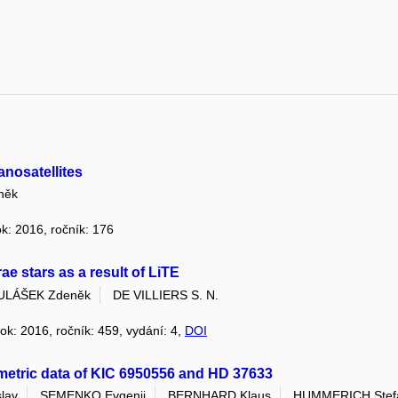
anosatellites
něk
ok: 2016, ročník: 176
ae stars as a result of LiTE
ULÁŠEK Zdeněk
DE VILLIERS S. N.
rok: 2016, ročník: 459, vydání: 4,
DOI
metric data of KIC 6950556 and HD 37633
lav
SEMENKO Evgenij
BERNHARD Klaus
HUMMERICH Stef