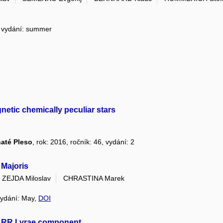
5, vydání: summer
gnetic chemically peculiar stars
naté Pleso
, rok: 2016, ročník: 46, vydání: 2
 Majoris
ZEJDA Miloslav
CHRASTINA Marek
 vydání: May,
DOI
an RR Lyrae component