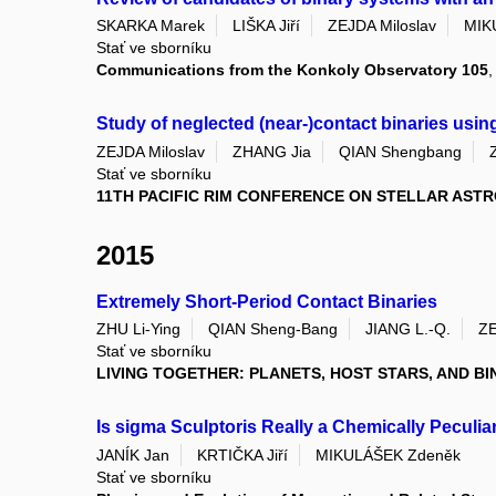
SKARKA Marek
LIŠKA Jiří
ZEJDA Miloslav
MIK
Stať ve sborníku
Communications from the Konkoly Observatory 105
,
Study of neglected (near-)contact binaries usin
ZEJDA Miloslav
ZHANG Jia
QIAN Shengbang
Stať ve sborníku
11TH PACIFIC RIM CONFERENCE ON STELLAR ASTR
2015
Extremely Short-Period Contact Binaries
ZHU Li-Ying
QIAN Sheng-Bang
JIANG L.-Q.
ZE
Stať ve sborníku
LIVING TOGETHER: PLANETS, HOST STARS, AND BI
Is sigma Sculptoris Really a Chemically Peculia
JANÍK Jan
KRTIČKA Jiří
MIKULÁŠEK Zdeněk
Stať ve sborníku