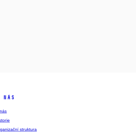
 nás
nás
storie
ganizační struktura