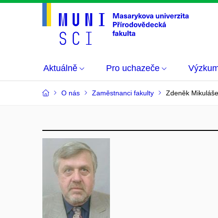
Aktuálně
Pro uchazeče
Výzku
O nás
Zaměstnanci fakulty
Zdeněk Mikuláš