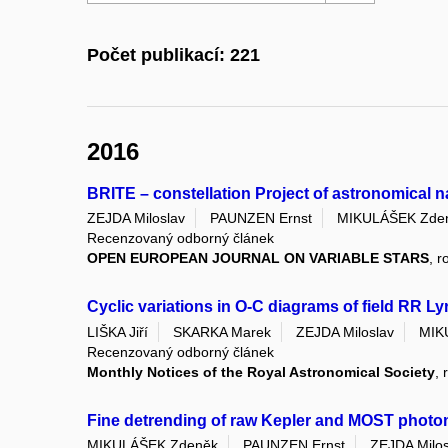
Počet publikací: 221
2016
BRITE – constellation Project of astronomical n
ZEJDA Miloslav
PAUNZEN Ernst
MIKULÁŠEK Zde
Recenzovaný odborný článek
OPEN EUROPEAN JOURNAL ON VARIABLE STARS
, r
Cyclic variations in O-C diagrams of field RR Lyr
LIŠKA Jiří
SKARKA Marek
ZEJDA Miloslav
MIK
Recenzovaný odborný článek
Monthly Notices of the Royal Astronomical Society
, 
Fine detrending of raw Kepler and MOST photo
MIKULÁŠEK Zdeněk
PAUNZEN Ernst
ZEJDA Milos