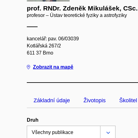
prof. RNDr. Zdeněk Mikulášek, CSc.
profesor – Ústav teoretické fyziky a astrofyziky
kancelář: pav. 06/03039
Kotlářská 267/2
611 37 Brno
Zobrazit na mapě
Základní údaje
Životopis
Školitel
Druh