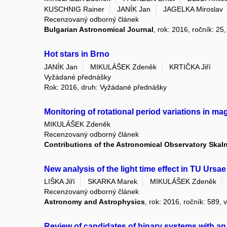
KUSCHNIG Rainer
JANÍK Jan
JAGELKA Miroslav
Recenzovaný odborný článek
Bulgarian Astronomical Journal
, rok: 2016, ročník: 2
Hot stars in Brno
JANÍK Jan
MIKULÁŠEK Zdeněk
KRTIČKA Jiří
Vyžádané přednášky
Rok: 2016, druh: Vyžádané přednášky
Monitoring of rotational period variations in ma
MIKULÁŠEK Zdeněk
Recenzovaný odborný článek
Contributions of the Astronomical Observatory Skal
New analysis of the light time effect in TU Ursae
LIŠKA Jiří
SKARKA Marek
MIKULÁŠEK Zdeněk
Recenzovaný odborný článek
Astronomy and Astrophysics
, rok: 2016, ročník: 589,
Review of candidates of binary systems with 