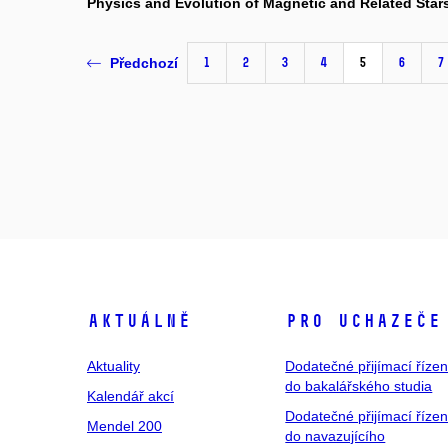
Physics and Evolution of Magnetic and Related Star
1
2
3
4
5
6
7
Předchozí
Aktuálně
Pro uchazeče
Aktuality
Dodatečné přijímací řízen
do bakalářského studia
Kalendář akcí
Dodatečné přijímací řízen
Mendel 200
do navazujícího