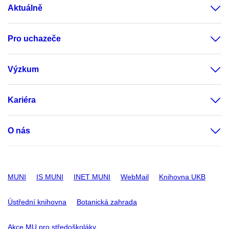
Aktuálně
Pro uchazeče
Výzkum
Kariéra
O nás
MUNI
IS MUNI
INET MUNI
WebMail
Knihovna UKB
Ústřední knihovna
Botanická zahrada
Akce MU pro středoškoláky