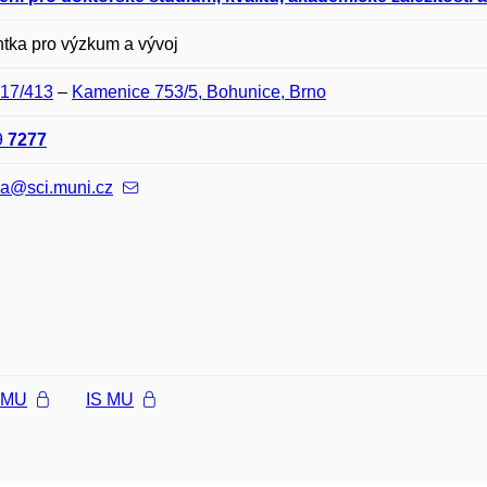
ntka pro výzkum a vývoj
B17/413
–
Kamenice 753/5, Bohunice, Brno
9
7277
va@sci.muni.cz
l MU
IS MU