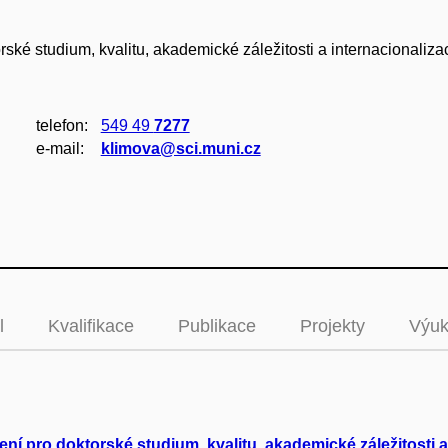
ské studium, kvalitu, akademické záležitosti a internacionaliza
telefon:
549 49
7277
e‑mail:
klimova@sci.muni.cz
l
Kvalifikace
Publikace
Projekty
Výu
ní pro doktorské studium, kvalitu, akademické záležitosti a