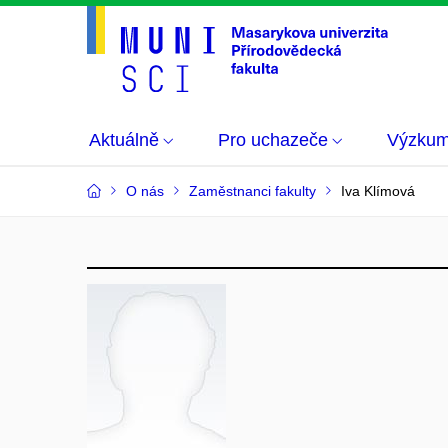
Aktuálně
Pro uchazeče
Výzku
O nás
Zaměstnanci fakulty
Iva Klímová