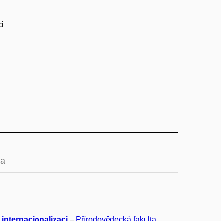
ci
ka
 internacionalizaci
–
Přírodovědecká fakulta