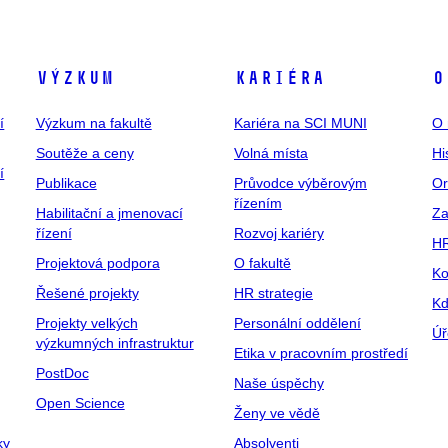
Výzkum
Kariéra
O
í
Výzkum na fakultě
Kariéra na SCI MUNI
O 
Soutěže a ceny
Volná místa
Hi
í
Publikace
Průvodce výběrovým
Or
řízením
Habilitační a jmenovací
Za
řízení
Rozvoj kariéry
H
Projektová podpora
O fakultě
Ko
Řešené projekty
HR strategie
Kd
Projekty velkých
Personální oddělení
Úř
výzkumných infrastruktur
Etika v pracovním prostředí
PostDoc
Naše úspěchy
Open Science
Ženy ve vědě
ky
Absolventi