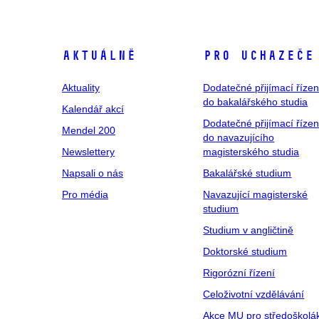
Aktuálně
Pro uchazeče
Aktuality
Dodatečné přijímací řízen
do bakalářského studia
Kalendář akcí
Dodatečné přijímací řízen
Mendel 200
do navazujícího
Newslettery
magisterského studia
Napsali o nás
Bakalářské studium
Pro média
Navazující magisterské
studium
Studium v angličtině
Doktorské studium
Rigorózní řízení
Celoživotní vzdělávání
Akce MU pro středoškolá