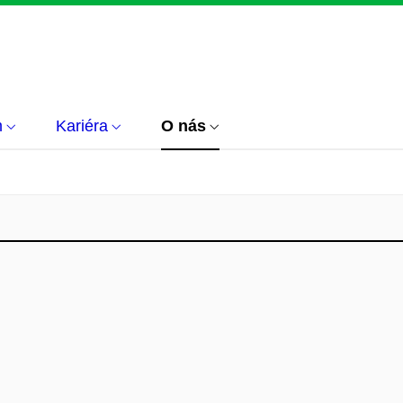
m
Kariéra
O nás