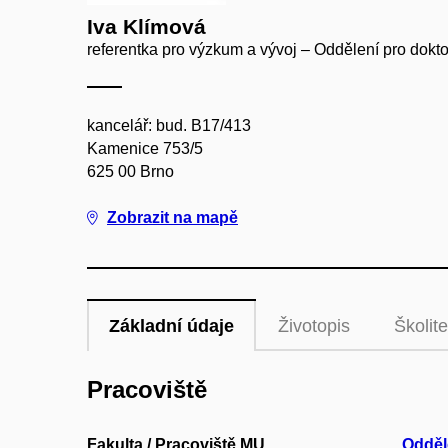
Iva Klímová
referentka pro výzkum a vývoj – Oddělení pro doktor
kancelář: bud. B17/413
Kamenice 753/5
625 00 Brno
Zobrazit na mapě
Základní údaje
Životopis
Školite
Pracoviště
Fakulta / Pracoviště MU
Odděle