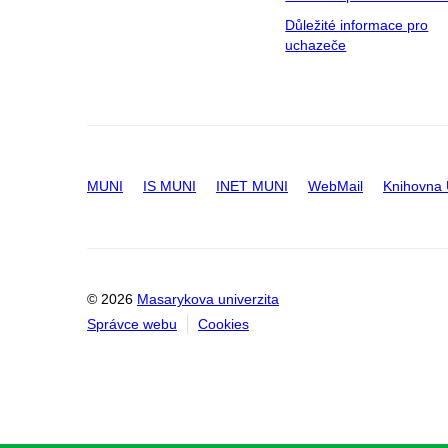
Důležité informace pro
uchazeče
MUNI
IS MUNI
INET MUNI
WebMail
Knihovna
© 2026
Masarykova univerzita
Správce webu
Cookies