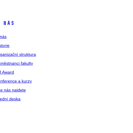
 nás
nás
storie
ganizační struktura
městnanci fakulty
R Award
nference a kurzy
e nás najdete
ední deska