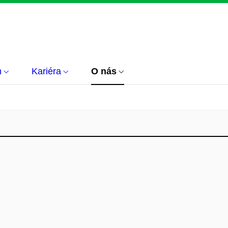
m
Kariéra
O nás