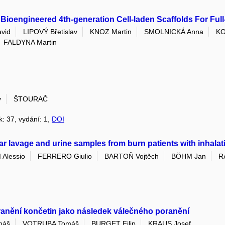
 Bioengineered 4th-generation Cell-laden Scaffolds For Ful
vid
LIPOVÝ Břetislav
KNOZ Martin
SMOLNICKÁ Anna
KO
FALDYNA Martin
v
ŠTOURAČ
k: 37, vydání: 1,
DOI
 lavage and urine samples from burn patients with inhalatio
Alessio
FERRERO Giulio
BARTOŇ Vojtěch
BÖHM Jan
R
ranění končetin jako následek válečného poranění
máš
VOTRUBA Tomáš
BURGET Filip
KRAUS Josef