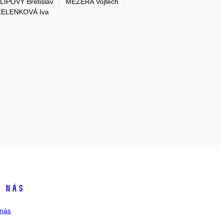
LIPOVÝ Břetislav
MEZERA Vojtěch
ZELENKOVÁ Iva
 nás
nás