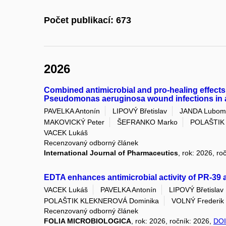
Počet publikací: 673
2026
Combined antimicrobial and pro-healing effects
Pseudomonas aeruginosa wound infections in 
PAVELKA Antonín
LIPOVÝ Břetislav
JANDA Lubom
MAKOVICKÝ Peter
ŠEFRANKO Marko
POLAŠTIK
VACEK Lukáš
Recenzovaný odborný článek
International Journal of Pharmaceutics
, rok: 2026, ro
EDTA enhances antimicrobial activity of PR-39
VACEK Lukáš
PAVELKA Antonín
LIPOVÝ Břetislav
POLAŠTIK KLEKNEROVÁ Dominika
VOLNÝ Frederik
Recenzovaný odborný článek
FOLIA MICROBIOLOGICA
, rok: 2026, ročník: 2026,
DOI