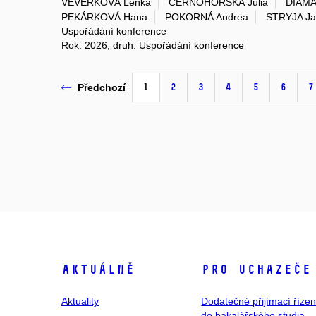
VEVERKOVÁ Lenka
ČERNOHORSKÁ Júlia
DIAMA
PEKÁRKOVÁ Hana
POKORNÁ Andrea
STRYJA J
Uspořádání konference
Rok: 2026, druh: Uspořádání konference
1
2
3
4
5
6
7
Předchozí
Aktuálně
Pro uchazeče
Aktuality
Dodatečné přijímací řízen
do bakalářského studia