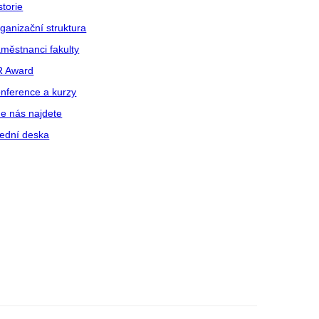
storie
ganizační struktura
městnanci fakulty
R Award
nference a kurzy
e nás najdete
ední deska