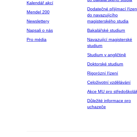
Kalendář akcí
Dodatečné přijímací řízen
Mendel 200
do navazujícího
Newslettery
magisterského studia
Napsali o nás
Bakalářské studium
Pro média
Navazující magisterské
studium
Studium v angličtině
Doktorské studium
Rigorózní řízení
Celoživotní vzdělávání
Akce MU pro středoškolá
Důležité informace pro
uchazeče