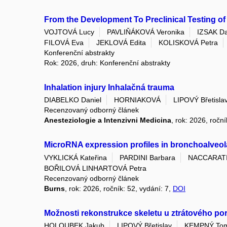
From the Development To Preclinical Testing of
VOJTOVÁ Lucy
PAVLIŇÁKOVÁ Veronika
IZSAK Da
FILOVÁ Eva
JEKLOVÁ Edita
KOLISKOVÁ Petra
Konferenční abstrakty
Rok: 2026, druh: Konferenční abstrakty
Inhalation injury Inhalačná trauma
DIABELKO Daniel
HORNIAKOVÁ
LIPOVÝ Břetisla
Recenzovaný odborný článek
Anesteziologie a Intenzivni Medicina
, rok: 2026, roční
MicroRNA expression profiles in bronchoalveolar
VYKLICKÁ Kateřina
PARDINI Barbara
NACCARATI 
BOŘILOVÁ LINHARTOVÁ Petra
Recenzovaný odborný článek
Burns
, rok: 2026, ročník: 52, vydání: 7,
DOI
Možnosti rekonstrukce skeletu u ztrátového po
HOLOUBEK Jakub
LIPOVÝ Břetislav
KEMPNÝ To