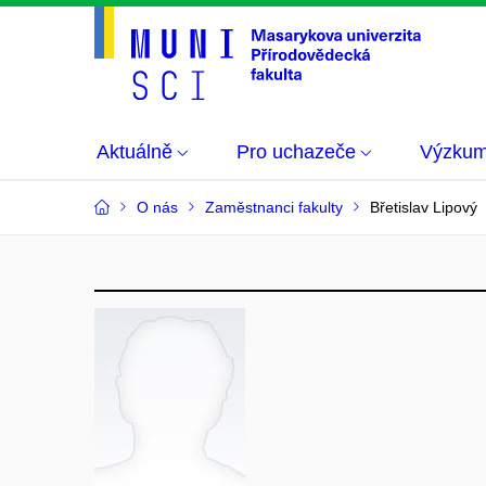
Aktuálně
Pro uchazeče
Výzku
O nás
Zaměstnanci fakulty
Břetislav Lipový