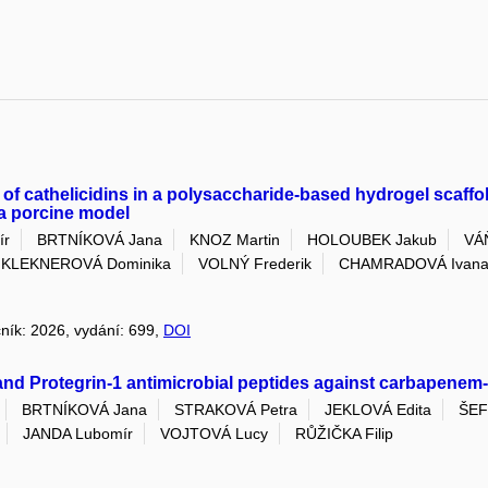
 of cathelicidins in a polysaccharide-based hydrogel scaffo
a porcine model
ír
BRTNÍKOVÁ Jana
KNOZ Martin
HOLOUBEK Jakub
VÁŇ
 KLEKNEROVÁ Dominika
VOLNÝ Frederik
CHAMRADOVÁ Ivan
čník: 2026, vydání: 699,
DOI
 and Protegrin-1 antimicrobial peptides against carbapene
BRTNÍKOVÁ Jana
STRAKOVÁ Petra
JEKLOVÁ Edita
ŠEF
JANDA Lubomír
VOJTOVÁ Lucy
RŮŽIČKA Filip