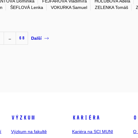
NTOVÁ Dominika
FEJFAROVÁ Vladimíra
HOLUBOVÁ Adéla
an
ŠEFLOVÁ Lenka
VOKURKA Samuel
ZELENKA Tomáš
…
68
Další
Výzkum
Kariéra
O
í
Výzkum na fakultě
Kariéra na SCI MUNI
O 