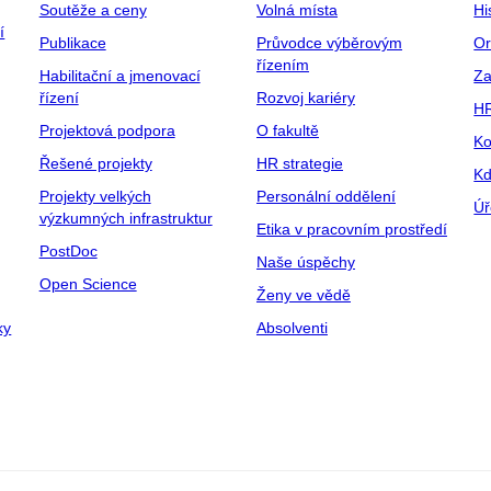
Soutěže a ceny
Volná místa
Hi
í
Publikace
Průvodce výběrovým
Or
řízením
Habilitační a jmenovací
Za
řízení
Rozvoj kariéry
H
Projektová podpora
O fakultě
Ko
Řešené projekty
HR strategie
Kd
Projekty velkých
Personální oddělení
Úř
výzkumných infrastruktur
Etika v pracovním prostředí
PostDoc
Naše úspěchy
Open Science
Ženy ve vědě
ky
Absolventi