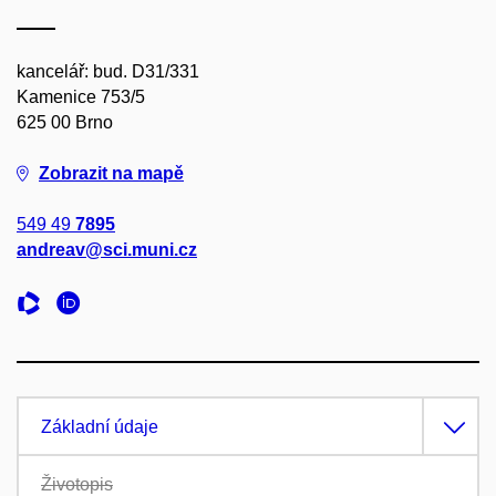
kancelář: bud. D31/331
Kamenice 753/5
625 00 Brno
Zobrazit na mapě
549 49
7895
andreav@sci.muni.cz
Základní údaje
Životopis