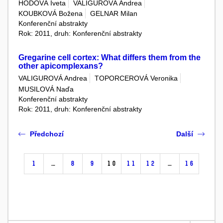
HODOVÁ Iveta
VALIGUROVÁ Andrea
KOUBKOVÁ Božena
GELNAR Milan
Konferenční abstrakty
Rok: 2011, druh: Konferenční abstrakty
Gregarine cell cortex: What differs them from the
other apicomplexans?
VALIGUROVÁ Andrea
TOPORCEROVÁ Veronika
MUSILOVÁ Naďa
Konferenční abstrakty
Rok: 2011, druh: Konferenční abstrakty
Předchozí
Další
1
…
8
9
10
11
12
…
16