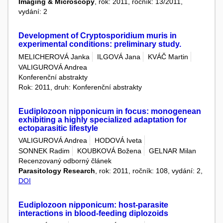
Imaging & Microscopy
, rok: 2011, ročník: 13/2011,
vydání: 2
Development of Cryptosporidium muris in
experimental conditions: preliminary study.
MELICHEROVÁ Janka
ILGOVÁ Jana
KVÁČ Martin
VALIGUROVÁ Andrea
Konferenční abstrakty
Rok: 2011, druh: Konferenční abstrakty
Eudiplozoon nipponicum in focus: monogenean
exhibiting a highly specialized adaptation for
ectoparasitic lifestyle
VALIGUROVÁ Andrea
HODOVÁ Iveta
SONNEK Radim
KOUBKOVÁ Božena
GELNAR Milan
Recenzovaný odborný článek
Parasitology Research
, rok: 2011, ročník: 108, vydání: 2,
DOI
Eudiplozoon nipponicum: host-parasite
interactions in blood-feeding diplozoids