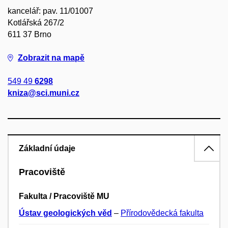
kancelář: pav. 11/01007
Kotlářská 267/2
611 37 Brno
Zobrazit na mapě
549 49
6298
kniza@sci.muni.cz
Základní údaje
Pracoviště
Fakulta / Pracoviště MU
Ústav geologických věd
–
Přírodovědecká fakulta