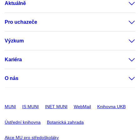
Aktuálně
Pro uchazeče
Výzkum
Kariéra
O nás
MUNI
IS MUNI
INET MUNI
WebMail
Knihovna UKB
Ústřední knihovna
Botanická zahrada
Akce MU pro středoškoláky