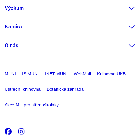
Výzkum
Kariéra
O nás
MUNI
IS MUNI
INET MUNI
WebMail
Knihovna UKB
Ústřední knihovna
Botanická zahrada
Akce MU pro středoškoláky
Facebook
Instagram