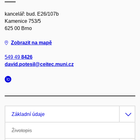
kancelář: bud. E26/107b
Kamenice 753/5
625 00 Brno
Zobrazit na mapě
549 49
8426
david.potesil@ceitec.muni.cz
Základní údaje
Životopis