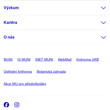
Výzkum
Kariéra
O nás
MUNI
IS MUNI
INET MUNI
WebMail
Knihovna UKB
Ústřední knihovna
Botanická zahrada
Akce MU pro středoškoláky
Facebook
Instagram