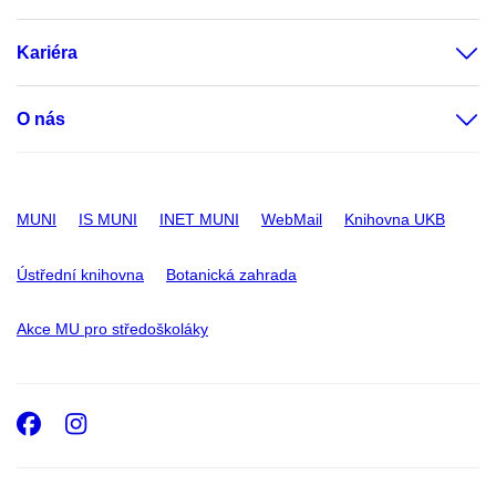
Kariéra
O nás
MUNI
IS MUNI
INET MUNI
WebMail
Knihovna UKB
Ústřední knihovna
Botanická zahrada
Akce MU pro středoškoláky
Facebook
Instagram