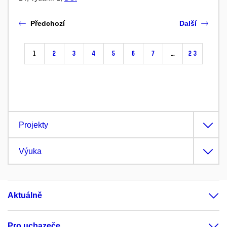
Předchozí
Další
1
2
3
4
5
6
7
…
23
Projekty
Výuka
Aktuálně
Pro uchazeče