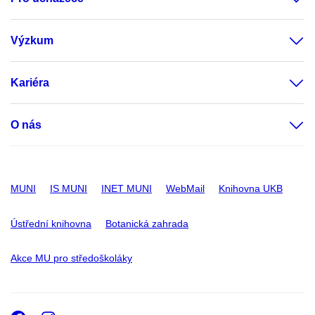
Výzkum
Kariéra
O nás
MUNI
IS MUNI
INET MUNI
WebMail
Knihovna UKB
Ústřední knihovna
Botanická zahrada
Akce MU pro středoškoláky