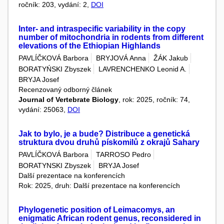
ročník: 203, vydání: 2,
DOI
Inter- and intraspecific variability in the copy
number of mitochondria in rodents from different
elevations of the Ethiopian Highlands
PAVLÍČKOVÁ Barbora
BRYJOVÁ Anna
ŽÁK Jakub
BORATYŃSKI Zbyszek
LAVRENCHENKO Leonid A.
BRYJA Josef
Recenzovaný odborný článek
Journal of Vertebrate Biology
, rok: 2025, ročník: 74,
vydání: 25063,
DOI
Jak to bylo, je a bude? Distribuce a genetická
struktura dvou druhů pískomilů z okrajů Sahary
PAVLÍČKOVÁ Barbora
TARROSO Pedro
BORATYNSKI Zbyszek
BRYJA Josef
Další prezentace na konferencích
Rok: 2025, druh: Další prezentace na konferencích
Phylogenetic position of Leimacomys, an
enigmatic African rodent genus, reconsidered in