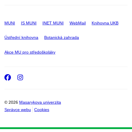
MUNI
IS MUNI
INET MUNI
WebMail
Knihovna UKB
Ústřední knihovna
Botanická zahrada
Akce MU pro středoškoláky
Facebook
Instagram
© 2026
Masarykova univerzita
Správce webu
Cookies