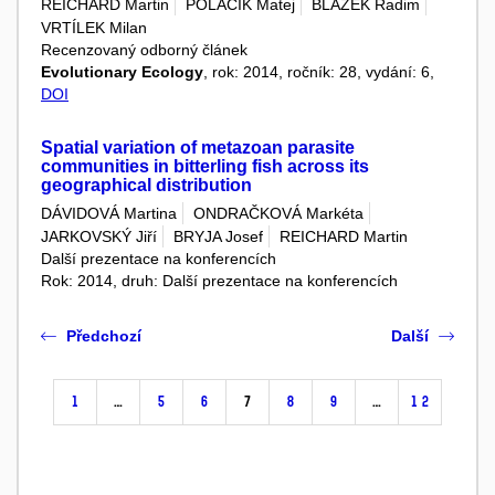
REICHARD Martin
POLAČIK Matej
BLAŽEK Radim
VRTÍLEK Milan
Recenzovaný odborný článek
Evolutionary Ecology
, rok: 2014, ročník: 28, vydání: 6,
DOI
Spatial variation of metazoan parasite
communities in bitterling fish across its
geographical distribution
DÁVIDOVÁ Martina
ONDRAČKOVÁ Markéta
JARKOVSKÝ Jiří
BRYJA Josef
REICHARD Martin
Další prezentace na konferencích
Rok: 2014, druh: Další prezentace na konferencích
Předchozí
Další
1
…
5
6
7
8
9
…
12