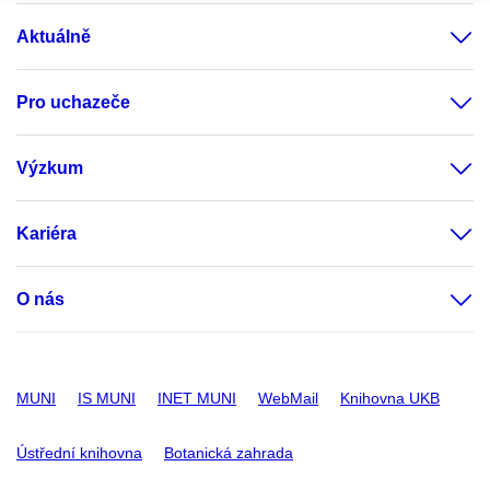
Aktuálně
Pro uchazeče
Výzkum
Kariéra
O nás
MUNI
IS MUNI
INET MUNI
WebMail
Knihovna UKB
Ústřední knihovna
Botanická zahrada