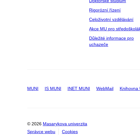
Doktorské studium
Rigorózní řízení
Celoživotní vzdělávání
Akce MU pro středoškolá
Důležité informace pro
uchazeče
MUNI
IS MUNI
INET MUNI
WebMail
Knihovna
© 2026
Masarykova univerzita
Správce webu
Cookies