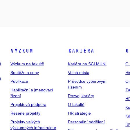
Výzkum
Kariéra
O
í
Výzkum na fakultě
Kariéra na SCI MUNI
O 
Soutěže a ceny
Volná místa
Hi
í
Publikace
Průvodce výběrovým
Or
řízením
Habilitační a jmenovací
Za
řízení
Rozvoj kariéry
H
Projektová podpora
O fakultě
Ko
Řešené projekty
HR strategie
Kd
Projekty velkých
Personální oddělení
Úř
výzkumných infrastruktur