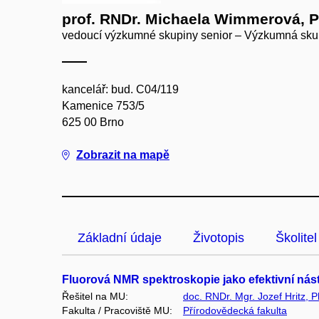
prof. RNDr. Michaela Wimmerová, P
vedoucí výzkumné skupiny senior – Výzkumná sk
kancelář: bud. C04/119
Kamenice 753/5
625 00 Brno
Zobrazit na mapě
Základní údaje
Životopis
Školitel
Fluorová NMR spektroskopie jako efektivní nást
Řešitel na MU:
doc. RNDr. Mgr. Jozef Hritz, P
Fakulta / Pracoviště MU:
Přírodovědecká fakulta