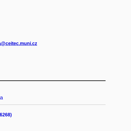
@ceitec.muni.cz
a
26268)