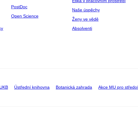
Etika v pracovním prostředí
PostDoc
Naše úspěchy
Open Science
Ženy ve vědě
ky
Absolventi
 UKB
Ústřední knihovna
Botanická zahrada
Akce MU pro středo