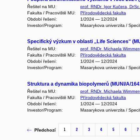
Řešitel na MU:
prof. RNDr. Igor Kučera, DrSc
Fakulta / Pracoviště MU:
Přírodovědecká fakulta
Období řešení:
1/2024 — 12/2024
Investor/Program:
Masarykova univerzita / Speci
Specifický výzkum v oblasti „Life Sciences“ (M
Řešitel na MU:
prof. RNDr. Michaela Wimmer
Fakulta / Pracoviště MU:
Přírodovědecká fakulta
Období řešení:
1/2024 — 12/2024
Investor/Program:
Masarykova univerzita / Speci
Struktura a dynamika biopolymerů (MUNI/A/164
Řešitel na MU:
prof. RNDr. Michaela Wimmer
Fakulta / Pracoviště MU:
Přírodovědecká fakulta
Období řešení:
1/2024 — 12/2024
Investor/Program:
Masarykova univerzita / Speci
1
2
3
4
5
6
7
Předchozí