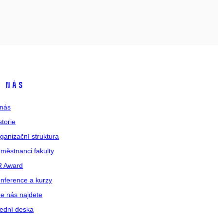
 nás
nás
storie
ganizační struktura
městnanci fakulty
R Award
nference a kurzy
e nás najdete
ední deska