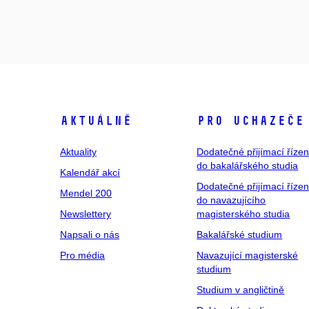
Aktuálně
Pro uchazeče
Aktuality
Dodatečné přijímací řízen
do bakalářského studia
Kalendář akcí
Dodatečné přijímací řízen
Mendel 200
do navazujícího
Newslettery
magisterského studia
Napsali o nás
Bakalářské studium
Pro média
Navazující magisterské
studium
Studium v angličtině