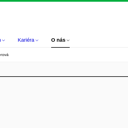
m
Kariéra
O nás
rová