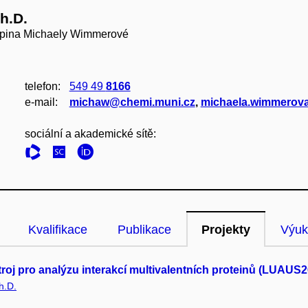
h.D.
upina Michaely Wimmerové
telefon:
549 49
8166
e‑mail:
michaw@chemi.muni.cz
,
michaela.wimmerova
sociální a akademické sítě:
Kvalifikace
Publikace
Projekty
Výuk
roj pro analýzu interakcí multivalentních proteinů (LUAUS
h.D.