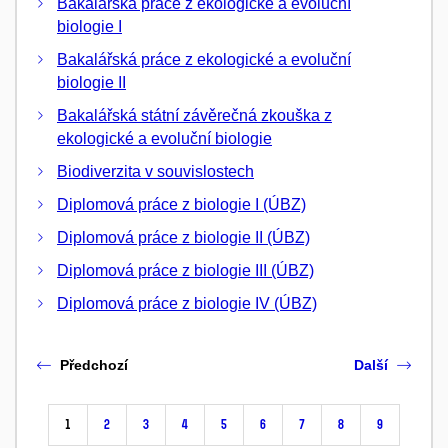
Bakalářská práce z ekologické a evoluční
biologie I
Bakalářská práce z ekologické a evoluční
biologie II
Bakalářská státní závěrečná zkouška z
ekologické a evoluční biologie
Biodiverzita v souvislostech
Diplomová práce z biologie I (ÚBZ)
Diplomová práce z biologie II (ÚBZ)
Diplomová práce z biologie III (ÚBZ)
Diplomová práce z biologie IV (ÚBZ)
Předchozí
Další
1
2
3
4
5
6
7
8
9