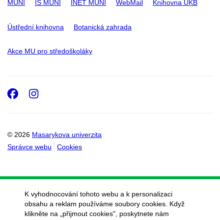
MUNI
IS MUNI
INET MUNI
WebMail
Knihovna UKB
Ústřední knihovna
Botanická zahrada
Akce MU pro středoškoláky
Facebook
Instagram
© 2026
Masarykova univerzita
Správce webu
Cookies
K vyhodnocování tohoto webu a k personalizaci
obsahu a reklam používáme soubory cookies. Když
klikněte na „přijmout cookies", poskytnete nám