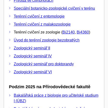
Příroda ve čtvrtohorách
Speciální botanicko-zoologické cvičení v terénu
Terénní cvičení z entomologie
Terénní cvičení z malakozoologie
Terénní cvičení ze zoologie (
Bi2140
,
Bi4360
)
Úvod do terénní zoologie bezobratlých
Zoologický seminář II
Zoologický seminář IV
Zoologický seminář pro doktorandy
Zoologický seminář VI
Podzim 2025 na Přírodovědecké fakultě
Bakalářská práce z biologie pro učitelské studium
I (ÚBZ)