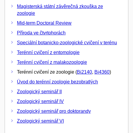
Magisterská státní závěrečná zkouška ze
zoologie
Mid-term Doctoral Review
Příroda ve čtvrtohorách
Speciální botanicko-zoologické cvičení v terénu
Terénní cvičení z entomologie
Terénní cvičení z malakozoologie
Terénní cvičení ze zoologie (
Bi2140
,
Bi4360
)
Úvod do terénní zoologie bezobratlých
Zoologický seminář II
Zoologický seminář IV
Zoologický seminář pro doktorandy
Zoologický seminář VI