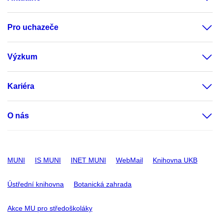
Pro uchazeče
Výzkum
Kariéra
O nás
MUNI
IS MUNI
INET MUNI
WebMail
Knihovna UKB
Ústřední knihovna
Botanická zahrada
Akce MU pro středoškoláky