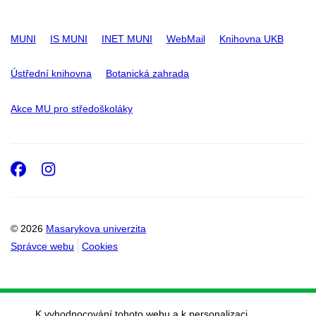
MUNI
IS MUNI
INET MUNI
WebMail
Knihovna UKB
Ústřední knihovna
Botanická zahrada
Akce MU pro středoškoláky
Facebook
Instagram
© 2026
Masarykova univerzita
Správce webu
Cookies
K vyhodnocování tohoto webu a k personalizaci