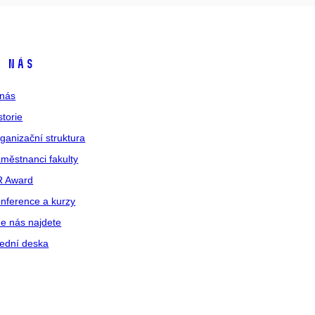
 nás
nás
storie
ganizační struktura
městnanci fakulty
R Award
nference a kurzy
e nás najdete
ední deska