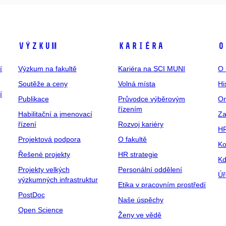
Výzkum
Kariéra
O
í
Výzkum na fakultě
Kariéra na SCI MUNI
O 
Soutěže a ceny
Volná místa
Hi
í
Publikace
Průvodce výběrovým
Or
řízením
Habilitační a jmenovací
Za
řízení
Rozvoj kariéry
H
Projektová podpora
O fakultě
Ko
Řešené projekty
HR strategie
Kd
Projekty velkých
Personální oddělení
Úř
výzkumných infrastruktur
Etika v pracovním prostředí
PostDoc
Naše úspěchy
Open Science
Ženy ve vědě