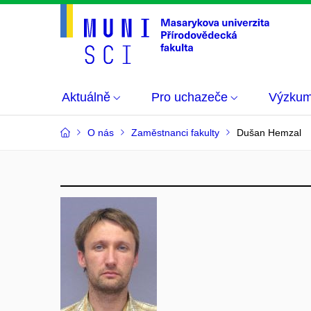
Aktuálně
Pro uchazeče
Výzku
O nás
Zaměstnanci fakulty
Dušan Hemzal