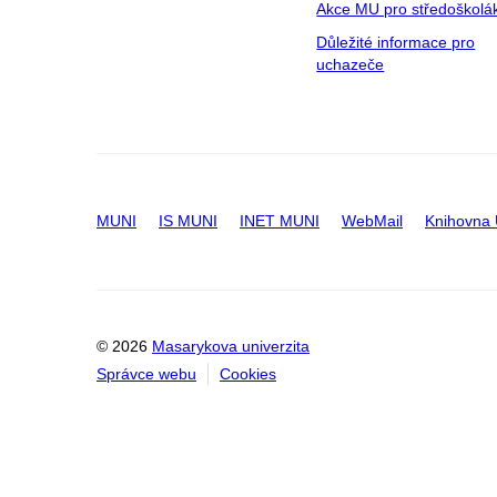
Akce MU pro středoškolá
Důležité informace pro
uchazeče
MUNI
IS MUNI
INET MUNI
WebMail
Knihovna
© 2026
Masarykova univerzita
Správce webu
Cookies