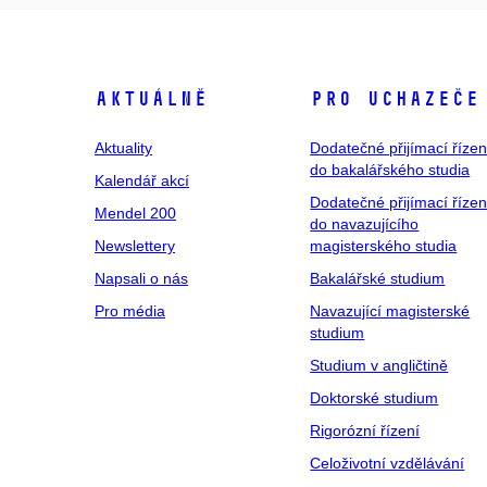
Aktuálně
Pro uchazeče
Aktuality
Dodatečné přijímací řízen
do bakalářského studia
Kalendář akcí
Dodatečné přijímací řízen
Mendel 200
do navazujícího
Newslettery
magisterského studia
Napsali o nás
Bakalářské studium
Pro média
Navazující magisterské
studium
Studium v angličtině
Doktorské studium
Rigorózní řízení
Celoživotní vzdělávání