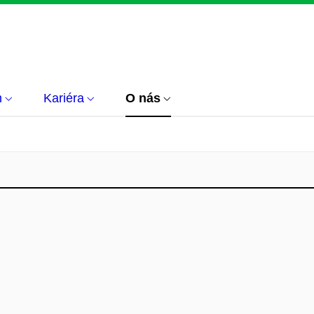
m
Kariéra
O nás