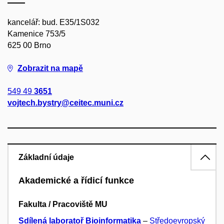
kancelář: bud. E35/1S032
Kamenice 753/5
625 00 Brno
Zobrazit na mapě
549 49
3651
vojtech.bystry@ceitec.muni.cz
Základní údaje
Akademické a řídicí funkce
Fakulta / Pracoviště MU
Sdílená laboratoř Bioinformatika
–
Středoevropský