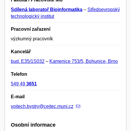
Sdílená laboratoř Bioinformatika
–
Středoevropský
technologický institut
Pracovní zařazení
výzkumný pracovník
Kancelář
bud. E35/1S032
–
Kamenice 753/5, Bohunice, Brno
Telefon
549 49
3651
E-mail
vojtech.bystry@ceitec.muni.cz
Osobní informace