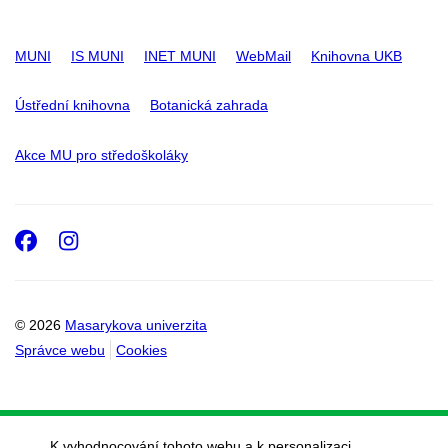
MUNI
IS MUNI
INET MUNI
WebMail
Knihovna UKB
Ústřední knihovna
Botanická zahrada
Akce MU pro středoškoláky
Facebook
Instagram
© 2026
Masarykova univerzita
Správce webu
Cookies
K vyhodnocování tohoto webu a k personalizaci