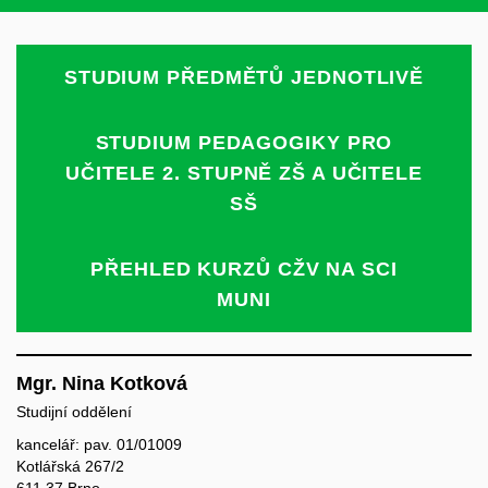
STUDIUM PŘEDMĚTŮ JEDNOTLIVĚ
STUDIUM PEDAGOGIKY PRO
UČITELE 2. STUPNĚ ZŠ A UČITELE
SŠ
PŘEHLED KURZŮ CŽV NA SCI
MUNI
Mgr. Nina Kotková
Studijní oddělení
kancelář: pav. 01/01009
Kotlářská 267/2
611 37 Brno