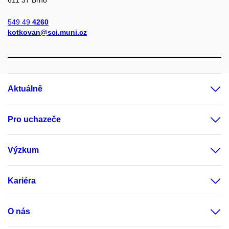
549 49
4260
kotkovan@sci.muni.cz
Aktuálně
Pro uchazeče
Výzkum
Kariéra
O nás