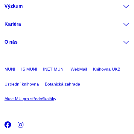
Výzkum
Kariéra
O nás
MUNI
IS MUNI
INET MUNI
WebMail
Knihovna UKB
Ústřední knihovna
Botanická zahrada
Akce MU pro středoškoláky
Facebook
Instagram