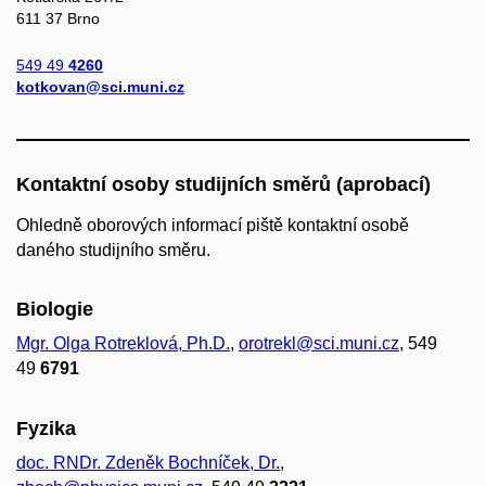
611 37 Brno
549 49
4260
kotkovan@sci.muni.cz
Kontaktní osoby studijních směrů (aprobací)
Ohledně oborových informací piště kontaktní osobě
daného studijního směru.
Biologie
Mgr. Olga Rotreklová, Ph.D.
,
orotrekl@sci.muni.cz
, 549
49
6791
Fyzika
doc. RNDr. Zdeněk Bochníček, Dr.
,