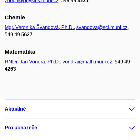
zboch@physics.muni.cz
,
549 49
3221
Chemie
Mgr. Veronika Švandová, Ph.D.
,
svandova@sci.muni.cz
,
549 49
5627
Matematika
RNDr. Jan Vondra, Ph.D.
,
vondra@math.muni.cz
, 549 49
4263
Aktuálně
Pro uchazeče