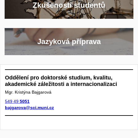
Zkušenosti studentů
Jazyková příprava
Oddělení pro doktorské studium, kvalitu,
akademické záležitosti a internacionalizaci
Mgr. Kristýna Bajgarová
549 49
5051
bajgarova@sci.muni.cz