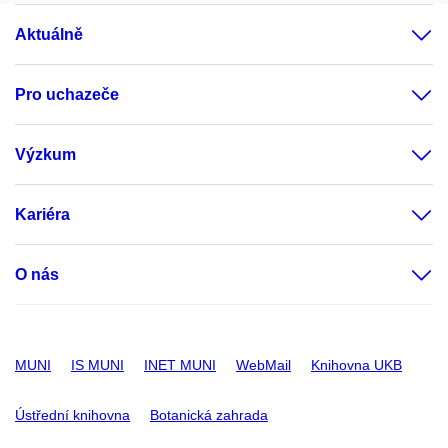
Aktuálně
Pro uchazeče
Výzkum
Kariéra
O nás
MUNI
IS MUNI
INET MUNI
WebMail
Knihovna UKB
Ústřední knihovna
Botanická zahrada