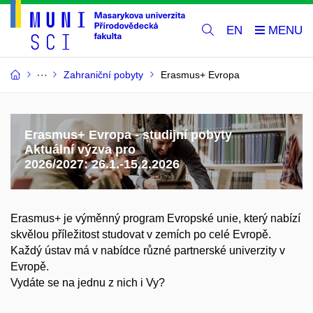
EN
Zahraniční pobyty
Erasmus+ Evropa
Erasmus+ Evropa - studijní pobyty
Aktuální výzva pro
2026/2027: 26.1.-15.2.2026
Erasmus+ je výměnný program Evropské unie, který nabízí
skvělou příležitost studovat v zemích po celé Evropě.
Každý ústav má v nabídce různé partnerské univerzity v
Evropě.
Vydáte se na jednu z nich i Vy?