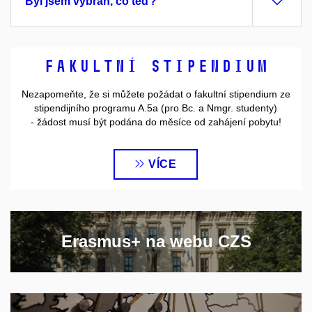
Byl jsem vybrán, co teď?
Fakultní stipendium
Nezapomeňte, že si můžete požádat o fakultní stipendium ze
stipendijního programu A.5a (pro Bc. a Nmgr. studenty)
- žádost musí být podána do měsíce od zahájení pobytu!
VÍCE
Erasmus+ na webu CZS