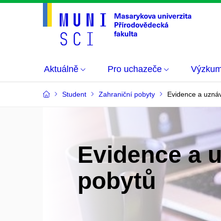
Aktuálně
Pro uchazeče
Výzku
Student
Zahraniční pobyty
Evidence a uzná
Evidence a u
pobytů