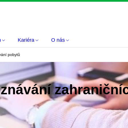
m
Kariéra
O nás
vání pobytů
znávání zahraniční