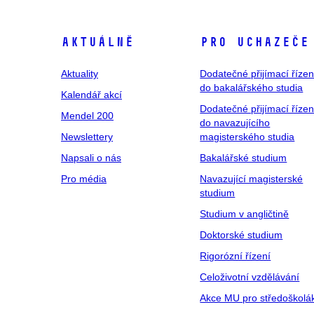
Aktuálně
Pro uchazeče
Aktuality
Dodatečné přijímací řízen
do bakalářského studia
Kalendář akcí
Dodatečné přijímací řízen
Mendel 200
do navazujícího
Newslettery
magisterského studia
Napsali o nás
Bakalářské studium
Pro média
Navazující magisterské
studium
Studium v angličtině
Doktorské studium
Rigorózní řízení
Celoživotní vzdělávání
Akce MU pro středoškolá