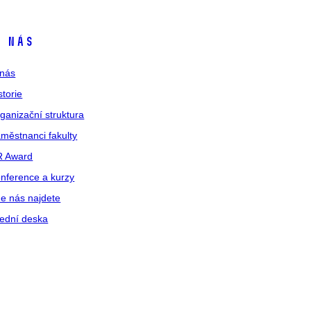
 nás
nás
storie
ganizační struktura
městnanci fakulty
R Award
nference a kurzy
e nás najdete
ední deska