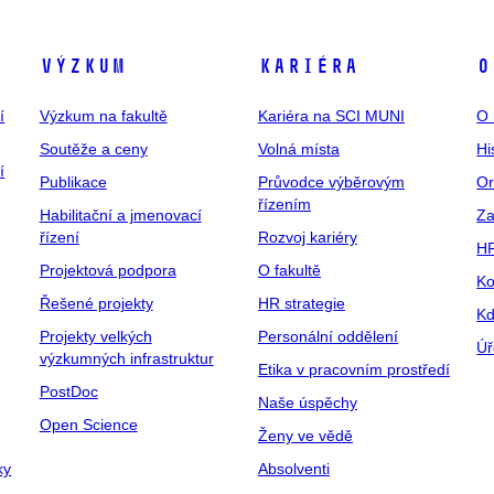
Výzkum
Kariéra
O
í
Výzkum na fakultě
Kariéra na SCI MUNI
O 
Soutěže a ceny
Volná místa
Hi
í
Publikace
Průvodce výběrovým
Or
řízením
Habilitační a jmenovací
Za
řízení
Rozvoj kariéry
H
Projektová podpora
O fakultě
Ko
Řešené projekty
HR strategie
Kd
Projekty velkých
Personální oddělení
Úř
výzkumných infrastruktur
Etika v pracovním prostředí
PostDoc
Naše úspěchy
Open Science
Ženy ve vědě
ky
Absolventi