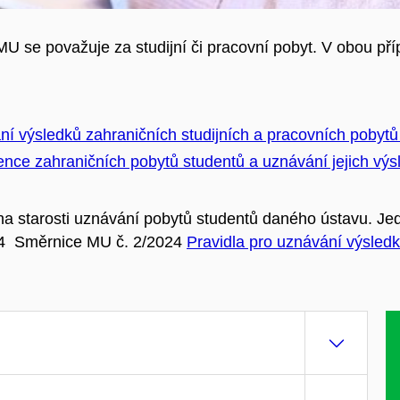
MU se považuje za studijní či pracovní pobyt. V obou pří
ní výsledků zahraničních studijních a pracovních pobyt
ce zahraničních pobytů studentů a uznávání jejich výs
a starosti uznávání pobytů studentů daného ústavu. Jedn
. 4 Směrnice MU č. 2/2024
Pravidla pro uznávání výsledk