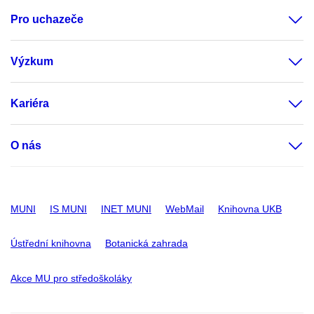
Pro uchazeče
Výzkum
Kariéra
O nás
MUNI
IS MUNI
INET MUNI
WebMail
Knihovna UKB
Ústřední knihovna
Botanická zahrada
Akce MU pro středoškoláky