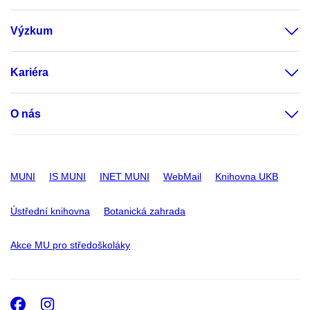
Výzkum
Kariéra
O nás
MUNI
IS MUNI
INET MUNI
WebMail
Knihovna UKB
Ústřední knihovna
Botanická zahrada
Akce MU pro středoškoláky
Facebook
Instagram