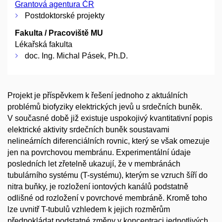
Grantová agentura ČR
Postdoktorské projekty
Fakulta / Pracoviště MU
Lékařská fakulta
doc. Ing. Michal Pásek, Ph.D.
Projekt je příspěvkem k řešení jednoho z aktuálních
problémů biofyziky elektrických jevů u srdečních buněk.
V současné době již existuje uspokojivý kvantitativní popis
elektrické aktivity srdečních buněk soustavami
nelineárních diferenciálních rovnic, který se však omezuje
jen na povrchovou membránu. Experimentální údaje
posledních let zřetelně ukazují, že v membránách
tubulárního systému (T-systému), kterým se vzruch šíří do
nitra buňky, je rozložení iontových kanálů podstatně
odlišné od rozložení v povrchové membráně. Kromě toho
lze uvnitř T-tubulů vzhledem k jejich rozměrům
předpokládat podstatné změny v koncentraci jednotlivých