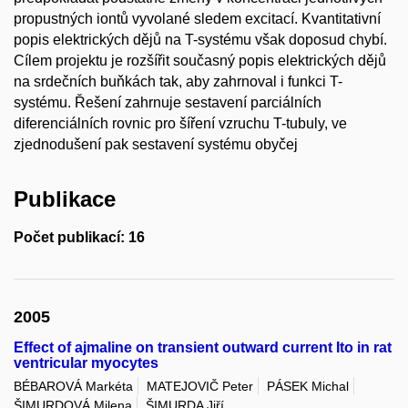
propustných iontů vyvolané sledem excitací. Kvantitativní
popis elektrických dějů na T-systému však doposud chybí.
Cílem projektu je rozšířit současný popis elektrických dějů
na srdečních buňkách tak, aby zahrnoval i funkci T-
systému. Řešení zahrnuje sestavení parciálních
diferenciálních rovnic pro šíření vzruchu T-tubuly, ve
zjednodušení pak sestavení systému obyčej
Publikace
Počet publikací: 16
2005
Effect of ajmaline on transient outward current Ito in rat
ventricular myocytes
BÉBAROVÁ Markéta
MATEJOVIČ Peter
PÁSEK Michal
ŠIMURDOVÁ Milena
ŠIMURDA Jiří