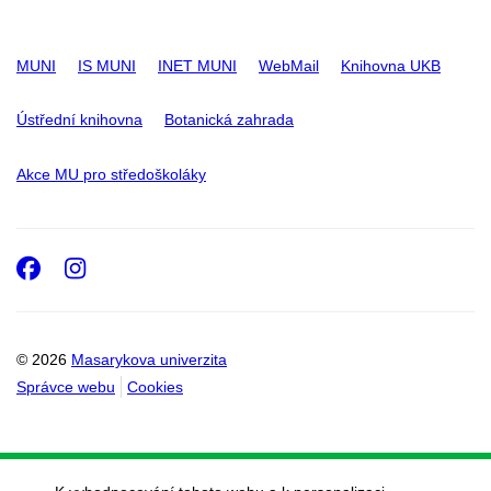
MUNI
IS MUNI
INET MUNI
WebMail
Knihovna UKB
Ústřední knihovna
Botanická zahrada
Akce MU pro středoškoláky
Facebook
Instagram
© 2026
Masarykova univerzita
Správce webu
Cookies