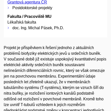
Grantová agentura ČR
Postdoktorské projekty
Fakulta / Pracoviště MU
Lékařská fakulta
doc. Ing. Michal Pásek, Ph.D.
Projekt je příspěvkem k řešení jednoho z aktuálních
problémů biofyziky elektrických jevů u srdečních buněk.
V současné době již existuje uspokojivý kvantitativní popis
elektrické aktivity srdečních buněk soustavami
nelineárních diferenciálních rovnic, který se však omezuje
jen na povrchovou membránu. Experimentální údaje
posledních let zřetelně ukazují, že v membránách
tubulárního systému (T-systému), kterým se vzruch šíří do
nitra buňky, je rozložení iontových kanálů podstatně
odlišné od rozložení v povrchové membráně. Kromě toho
lze uvnitř T-tubulů vzhledem k jejich rozměrům
předpokládat podstatné změny v koncentraci jednotlivých