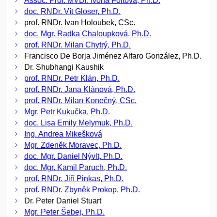
Assoc. Prof. MVDr. Ivona Foitová, Ph.D.
doc. RNDr. Vít Gloser, Ph.D.
prof. RNDr. Ivan Holoubek, CSc.
doc. Mgr. Radka Chaloupková, Ph.D.
prof. RNDr. Milan Chytrý, Ph.D.
Francisco De Borja Jiménez Alfaro González, Ph.D.
Dr. Shubhangi Kaushik
prof. RNDr. Petr Klán, Ph.D.
prof. RNDr. Jana Klánová, Ph.D.
prof. RNDr. Milan Konečný, CSc.
Mgr. Petr Kukučka, Ph.D.
doc. Lisa Emily Melymuk, Ph.D.
Ing. Andrea Mikešková
Mgr. Zdeněk Moravec, Ph.D.
doc. Mgr. Daniel Nývlt, Ph.D.
doc. Mgr. Kamil Paruch, Ph.D.
prof. RNDr. Jiří Pinkas, Ph.D.
prof. RNDr. Zbyněk Prokop, Ph.D.
Dr. Peter Daniel Stuart
Mgr. Peter Šebej, Ph.D.