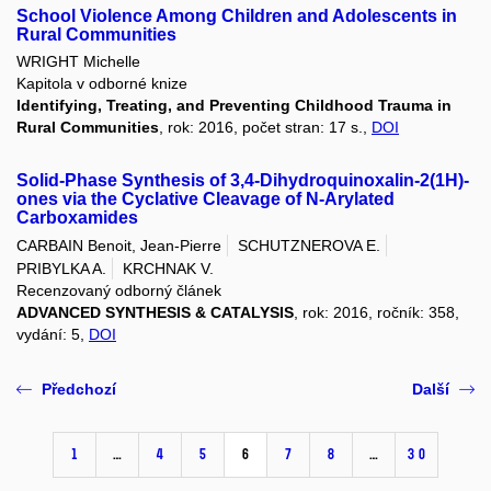
School Violence Among Children and Adolescents in
Rural Communities
WRIGHT Michelle
Kapitola v odborné knize
Identifying, Treating, and Preventing Childhood Trauma in
Rural Communities
, rok: 2016, počet stran: 17 s.,
DOI
Solid-Phase Synthesis of 3,4-Dihydroquinoxalin-2(1H)-
ones via the Cyclative Cleavage of N-Arylated
Carboxamides
CARBAIN Benoit, Jean-Pierre
SCHUTZNEROVA E.
PRIBYLKA A.
KRCHNAK V.
Recenzovaný odborný článek
ADVANCED SYNTHESIS & CATALYSIS
, rok: 2016, ročník: 358,
vydání: 5,
DOI
Předchozí
Další
1
…
4
5
6
7
8
…
30