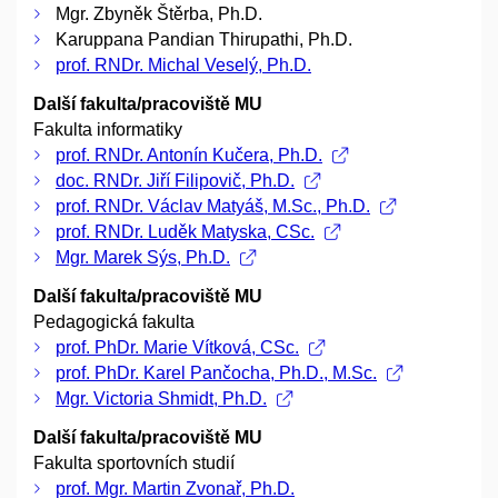
Mgr. Zbyněk Štěrba, Ph.D.
Karuppana Pandian Thirupathi, Ph.D.
prof. RNDr. Michal Veselý, Ph.D.
Další fakulta/pracoviště MU
Fakulta informatiky
prof. RNDr. Antonín Kučera, Ph.D.
doc. RNDr. Jiří Filipovič, Ph.D.
prof. RNDr. Václav Matyáš, M.Sc., Ph.D.
prof. RNDr. Luděk Matyska, CSc.
Mgr. Marek Sýs, Ph.D.
Další fakulta/pracoviště MU
Pedagogická fakulta
prof. PhDr. Marie Vítková, CSc.
prof. PhDr. Karel Pančocha, Ph.D., M.Sc.
Mgr. Victoria Shmidt, Ph.D.
Další fakulta/pracoviště MU
Fakulta sportovních studií
prof. Mgr. Martin Zvonař, Ph.D.