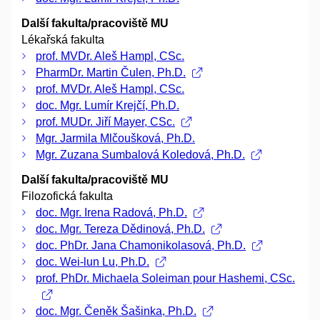
Další fakulta/pracoviště MU
Lékařská fakulta
prof. MVDr. Aleš Hampl, CSc.
PharmDr. Martin Čulen, Ph.D.
prof. MVDr. Aleš Hampl, CSc.
doc. Mgr. Lumír Krejčí, Ph.D.
prof. MUDr. Jiří Mayer, CSc.
Mgr. Jarmila Mlčoušková, Ph.D.
Mgr. Zuzana Sumbalová Koledová, Ph.D.
Další fakulta/pracoviště MU
Filozofická fakulta
doc. Mgr. Irena Radová, Ph.D.
doc. Mgr. Tereza Dědinová, Ph.D.
doc. PhDr. Jana Chamonikolasová, Ph.D.
doc. Wei-lun Lu, Ph.D.
prof. PhDr. Michaela Soleiman pour Hashemi, CSc.
doc. Mgr. Čeněk Šašinka, Ph.D.