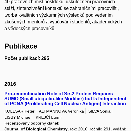
40 pracovních míst postdoků, uskutečnění pracovních
stáží, zintenzivnění kontaktů se zahraničními pracovišti,
tvorba kvalitních výzkumných výsledků pod vedením
zkušených mentorů a vyučování studentů, akademických
a vědeckých pracovníků.
Publikace
Počet publikací: 295
2016
Pro-recombination Role of Srs2 Protein Requires
SUMO (Small ubiquitin-like Modifier) but Is Independent
of PCNA (Proliferating Cell Nuclear Antigen) Interaction
KOLESÁR Peter
ALTMANNOVÁ Veronika
SILVA Sonia
LISBY Michael
KREJČÍ Lumír
Recenzovaný odborný článek
Journal of Biological Chemistry
, rok: 2016, ročník: 291, vydání: