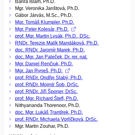
Barira Islam, Ph.D.
Mgr. Veronika Janštová, Ph.D.
Gábor Járvás, M.Sc., Ph.D.
Mgr. Tomáš Klumpler, Ph.D.
Mgr. Peter Kolesár, Ph.D.
prof. Mgr. Martin Lysák, Ph.D., DSc.
RNDr. Terezie Malík Mandáková, Ph.D.
doc. RNDr. Jaromír Marek, Ph.D.
doc. Mgr. Jan Paleček, Dr. rer. nat.
Mgr. Daniel Renčiuk, Ph.D.
Mgr. Jan Ryneš, Ph.D.
prof. RNDr. Ondřej Slabý, Ph.D.
prof. RNDr. Mojmír Šob, DrSc.
prof. RNDr. Jiří Šponer, DrSc.
prof. Mgr. Richard Štefl, Ph.D.
Nithyananda Thorenoor, Ph.D.
doc. Mgr. Lukáš Trantírek, Ph.D.
prof. RNDr. Michaela Vorlíčková, DrSc.
Mgr. Martin Zouhar, Ph.D.