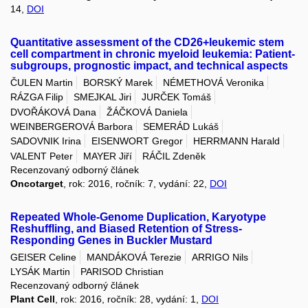
14,
DOI
Quantitative assessment of the CD26+leukemic stem
cell compartment in chronic myeloid leukemia: Patient-
subgroups, prognostic impact, and technical aspects
ČULEN Martin
BORSKÝ Marek
NÉMETHOVÁ Veronika
RÁZGA Filip
SMEJKAL Jiri
JURČEK Tomáš
DVOŘÁKOVÁ Dana
ŽÁČKOVÁ Daniela
WEINBERGEROVÁ Barbora
SEMERÁD Lukáš
SADOVNIK Irina
EISENWORT Gregor
HERRMANN Harald
VALENT Peter
MAYER Jiří
RÁČIL Zdeněk
Recenzovaný odborný článek
Oncotarget
, rok: 2016, ročník: 7, vydání: 22,
DOI
Repeated Whole-Genome Duplication, Karyotype
Reshuffling, and Biased Retention of Stress-
Responding Genes in Buckler Mustard
GEISER Celine
MANDÁKOVÁ Terezie
ARRIGO Nils
LYSÁK Martin
PARISOD Christian
Recenzovaný odborný článek
Plant Cell
, rok: 2016, ročník: 28, vydání: 1,
DOI