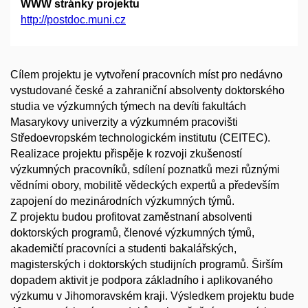
WWW stránky projektu
http://postdoc.muni.cz
Cílem projektu je vytvoření pracovních míst pro nedávno
vystudované české a zahraniční absolventy doktorského
studia ve výzkumných týmech na devíti fakultách
Masarykovy univerzity a výzkumném pracovišti
Středoevropském technologickém institutu (CEITEC).
Realizace projektu přispěje k rozvoji zkušeností
výzkumných pracovníků, sdílení poznatků mezi různými
vědními obory, mobilitě vědeckých expertů a především
zapojení do mezinárodních výzkumných týmů.
Z projektu budou profitovat zaměstnaní absolventi
doktorských programů, členové výzkumných týmů,
akademičtí pracovníci a studenti bakalářských,
magisterských i doktorských studijních programů. Širším
dopadem aktivit je podpora základního i aplikovaného
výzkumu v Jihomoravském kraji. Výsledkem projektu bude