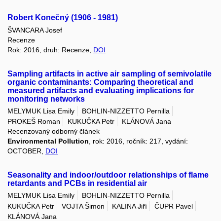
Robert Konečný (1906 - 1981)
ŠVANCARA Josef
Recenze
Rok: 2016, druh: Recenze,
DOI
Sampling artifacts in active air sampling of semivolatile
organic contaminants: Comparing theoretical and
measured artifacts and evaluating implications for
monitoring networks
MELYMUK Lisa Emily
BOHLIN-NIZZETTO Pernilla
PROKEŠ Roman
KUKUČKA Petr
KLÁNOVÁ Jana
Recenzovaný odborný článek
Environmental Pollution
, rok: 2016, ročník: 217, vydání:
OCTOBER,
DOI
Seasonality and indoor/outdoor relationships of flame
retardants and PCBs in residential air
MELYMUK Lisa Emily
BOHLIN-NIZZETTO Pernilla
KUKUČKA Petr
VOJTA Šimon
KALINA Jiří
ČUPR Pavel
KLÁNOVÁ Jana