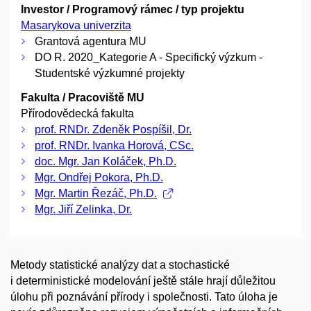
Investor / Programový rámec / typ projektu
Masarykova univerzita
Grantová agentura MU
DO R. 2020_Kategorie A - Specifický výzkum -
Studentské výzkumné projekty
Fakulta / Pracoviště MU
Přírodovědecká fakulta
prof. RNDr. Zdeněk Pospíšil, Dr.
prof. RNDr. Ivanka Horová, CSc.
doc. Mgr. Jan Koláček, Ph.D.
Mgr. Ondřej Pokora, Ph.D.
Mgr. Martin Řezáč, Ph.D.
Mgr. Jiří Zelinka, Dr.
Metody statistické analýzy dat a stochastické
i deterministické modelování ještě stále hrají důležitou
úlohu při poznávání přírody i společnosti. Tato úloha je