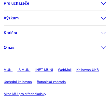
Pro uchazeče
Výzkum
Kariéra
O nás
MUNI
IS MUNI
INET MUNI
WebMail
Knihovna UKB
Ústřední knihovna
Botanická zahrada
Akce MU pro středoškoláky