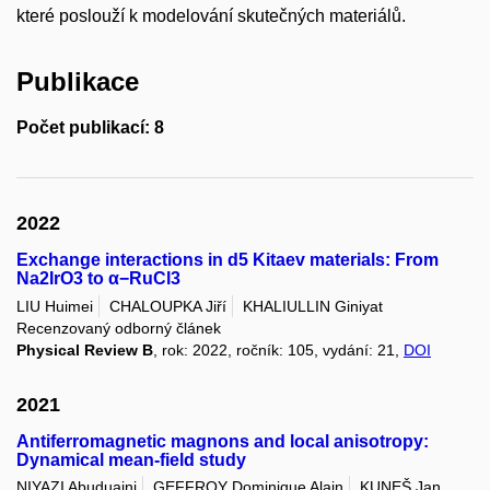
které poslouží k modelování skutečných materiálů.
Publikace
Počet publikací: 8
2022
Exchange interactions in d5 Kitaev materials: From
Na2IrO3 to α−RuCl3
LIU Huimei
CHALOUPKA Jiří
KHALIULLIN Giniyat
Recenzovaný odborný článek
Physical Review B
, rok: 2022, ročník: 105, vydání: 21,
DOI
2021
Antiferromagnetic magnons and local anisotropy:
Dynamical mean-field study
NIYAZI Abuduaini
GEFFROY Dominique Alain
KUNEŠ Jan