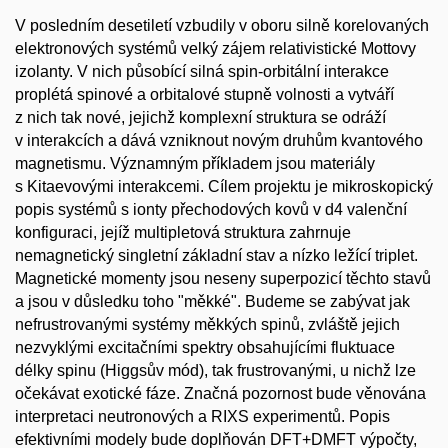
V posledním desetiletí vzbudily v oboru silně korelovaných
elektronových systémů velký zájem relativistické Mottovy
izolanty. V nich působící silná spin-orbitální interakce
proplétá spinové a orbitalové stupně volnosti a vytváří
z nich tak nové, jejichž komplexní struktura se odráží
v interakcích a dává vzniknout novým druhům kvantového
magnetismu. Významným příkladem jsou materiály
s Kitaevovými interakcemi. Cílem projektu je mikroskopický
popis systémů s ionty přechodových kovů v d4 valenční
konfiguraci, jejíž multipletová struktura zahrnuje
nemagnetický singletní základní stav a nízko ležící triplet.
Magnetické momenty jsou neseny superpozicí těchto stavů
a jsou v důsledku toho "měkké". Budeme se zabývat jak
nefrustrovanými systémy měkkých spinů, zvláště jejich
nezvyklými excitačními spektry obsahujícími fluktuace
délky spinu (Higgsův mód), tak frustrovanými, u nichž lze
očekávat exotické fáze. Značná pozornost bude věnována
interpretaci neutronových a RIXS experimentů. Popis
efektivními modely bude doplňován DFT+DMFT výpočty,