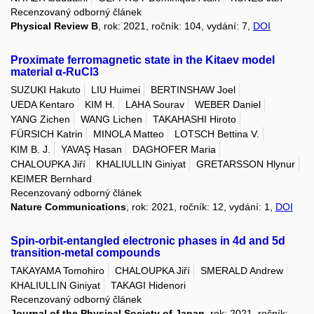
Recenzovaný odborný článek
Physical Review B
, rok: 2021, ročník: 104, vydání: 7,
DOI
Proximate ferromagnetic state in the Kitaev model
material α-RuCl3
SUZUKI Hakuto
LIU Huimei
BERTINSHAW Joel
UEDA Kentaro
KIM H.
LAHA Sourav
WEBER Daniel
YANG Zichen
WANG Lichen
TAKAHASHI Hiroto
FÜRSICH Katrin
MINOLA Matteo
LOTSCH Bettina V.
KIM B. J.
YAVAŞ Hasan
DAGHOFER Maria
CHALOUPKA Jiří
KHALIULLIN Giniyat
GRETARSSON Hlynur
KEIMER Bernhard
Recenzovaný odborný článek
Nature Communications
, rok: 2021, ročník: 12, vydání: 1,
DOI
Spin-orbit-entangled electronic phases in 4d and 5d
transition-metal compounds
TAKAYAMA Tomohiro
CHALOUPKA Jiří
SMERALD Andrew
KHALIULLIN Giniyat
TAKAGI Hidenori
Recenzovaný odborný článek
Journal of the Physical Society of Japan
, rok: 2021, ročník: