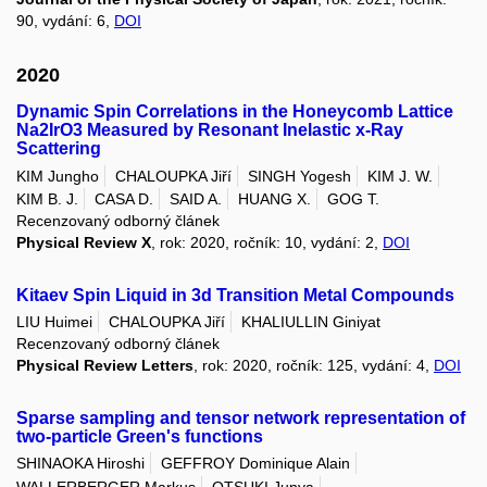
90, vydání: 6,
DOI
2020
Dynamic Spin Correlations in the Honeycomb Lattice
Na2IrO3 Measured by Resonant Inelastic x-Ray
Scattering
KIM Jungho
CHALOUPKA Jiří
SINGH Yogesh
KIM J. W.
KIM B. J.
CASA D.
SAID A.
HUANG X.
GOG T.
Recenzovaný odborný článek
Physical Review X
, rok: 2020, ročník: 10, vydání: 2,
DOI
Kitaev Spin Liquid in 3d Transition Metal Compounds
LIU Huimei
CHALOUPKA Jiří
KHALIULLIN Giniyat
Recenzovaný odborný článek
Physical Review Letters
, rok: 2020, ročník: 125, vydání: 4,
DOI
Sparse sampling and tensor network representation of
two-particle Green's functions
SHINAOKA Hiroshi
GEFFROY Dominique Alain
WALLERBERGER Markus
OTSUKI Junya