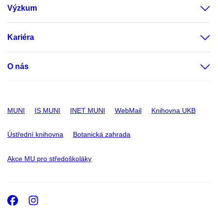
Výzkum
Kariéra
O nás
MUNI
IS MUNI
INET MUNI
WebMail
Knihovna UKB
Ústřední knihovna
Botanická zahrada
Akce MU pro středoškoláky
Facebook
Instagram