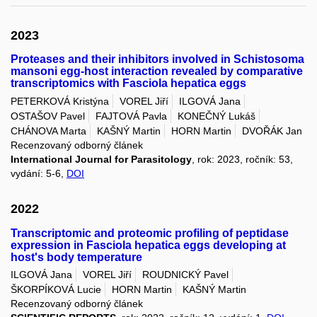
2023
Proteases and their inhibitors involved in Schistosoma
mansoni egg-host interaction revealed by comparative
transcriptomics with Fasciola hepatica eggs
PETERKOVÁ Kristýna
VOREL Jiří
ILGOVÁ Jana
OSTAŠOV Pavel
FAJTOVÁ Pavla
KONEČNÝ Lukáš
CHÁNOVA Marta
KAŠNÝ Martin
HORN Martin
DVOŘÁK Jan
Recenzovaný odborný článek
International Journal for Parasitology
, rok: 2023, ročník: 53,
vydání: 5-6,
DOI
2022
Transcriptomic and proteomic profiling of peptidase
expression in Fasciola hepatica eggs developing at
host's body temperature
ILGOVÁ Jana
VOREL Jiří
ROUDNICKÝ Pavel
ŠKORPÍKOVÁ Lucie
HORN Martin
KAŠNÝ Martin
Recenzovaný odborný článek