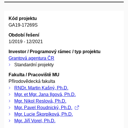
Kód projektu
GA19-17269S
Období řešení
1/2019 - 12/2021
Investor / Programový rámec / typ projektu
Grantová agentura ČR
Standardní projekty
Fakulta / Pracoviště MU
Přírodovědecká fakulta
RNDr. Martin Kašný, Ph.D.
Mgr. et Mgr. Jana Ilgová, Ph.D.
Mgr. Nikol Reslová, Ph.D.
Mgr. Pavel Roudnický, Ph.D.
Mgr. Lucie Škorpíková, Ph.D.
Mgr. Jiří Vorel, Ph.D.