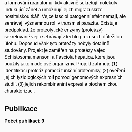
a formování granulomu, kdy aktivně sekretují molekuly
indukující zánět a umožnují jejich migraci skrze
hostitelskou tkáň. Vejce fasciol patogenní efekt nemají, ale
sehrávají významnou roli v transmisi parazita. Existuje
předpoklad, že proteolytické enzymy (proteázy)
sekretované vejci sehrávají v těchto procesech důležitou
úlohu. Doposud však tyto proteázy nebyly detailně
studovány. Projekt je zaměřen na proteázy vajec
Schistosoma mansoni a Fasciola hepatica, které jsou
použity jako modelové organizmy. Projekt zahrnuje (1)
identifikaci proteáz pomocí funkční proteomiky, (2) oveření
jejich fyziologických rolí pomocí genomových expresních
studií, (3) jejich rekombinantní expresi a biochemickou
charakterizaci.
Publikace
Počet publikací: 9