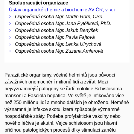
Spolupracující organizace
Ústav organické chemie a biochemie AV ČR, v. v. i.
Odpovědná osoba Mgr. Martin Horn, CSc.
Odpovědná osoba Mgr. Jana Pytélková, PhD.
Odpovědná osoba Mgr. Jakub Benýšek
Odpovědná osoba Mgr. Pavla Fajtová
Odpovědná osoba Mgr. Lenka Ulrychová
Odpovědná osoba Mgr. Zuzana Amlerová
Parazitické organismy, včetně helmintů jsou původci
závažných onemocnění milionů lidí a zvířat. Mezi
nejvýznamnější patogeny se řadí motolice Schistosoma
mansoni a Fasciola hepatica. Ve světě je infikováno více
než 250 miliónu lidí a mnoho dalších je ohroženo. Neméně
významná je infekce skotu, která způsobuje významné
hospodářské ztráty. Potřeba profylaktické vakcíny nebo
nového léčiva je akutní. Vejce schistosom jsou hlavní
příčinou patologických procesů díky stimulaci zánětu