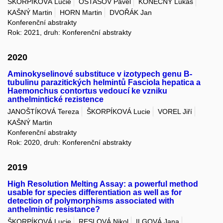
ŠKORPÍKOVÁ Lucie
OSTAŠOV Pavel
KONEČNÝ Lukáš
KAŠNÝ Martin
HORN Martin
DVOŘÁK Jan
Konferenční abstrakty
Rok: 2021, druh: Konferenční abstrakty
2020
Aminokyselinové substituce v izotypech genu B-
tubulinu parazitických helmintů Fasciola hepatica a
Haemonchus contortus vedoucí ke vzniku
anthelmintické rezistence
JANOŠTÍKOVÁ Tereza
ŠKORPÍKOVÁ Lucie
VOREL Jiří
KAŠNÝ Martin
Konferenční abstrakty
Rok: 2020, druh: Konferenční abstrakty
2019
High Resolution Melting Assay: a powerful method
usable for species differentiation as well as for
detection of polymorphisms associated with
anthelmintic resistance?
ŠKORPÍKOVÁ Lucie
RESLOVÁ Nikol
ILGOVÁ Jana