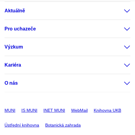
Aktuálně
Pro uchazeče
Výzkum
Kariéra
O nás
MUNI
IS MUNI
INET MUNI
WebMail
Knihovna UKB
Ústřední knihovna
Botanická zahrada