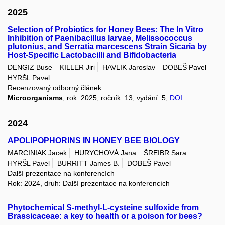
2025
Selection of Probiotics for Honey Bees: The In Vitro
Inhibition of Paenibacillus larvae, Melissococcus
plutonius, and Serratia marcescens Strain Sicaria by
Host-Specific Lactobacilli and Bifidobacteria
DENGIZ Buse
KILLER Jiri
HAVLIK Jaroslav
DOBEŠ Pavel
HYRŠL Pavel
Recenzovaný odborný článek
Microorganisms
, rok: 2025, ročník: 13, vydání: 5,
DOI
2024
APOLIPOPHORINS IN HONEY BEE BIOLOGY
MARCINIAK Jacek
HURYCHOVÁ Jana
ŠREIBR Sara
HYRŠL Pavel
BURRITT James B.
DOBEŠ Pavel
Další prezentace na konferencích
Rok: 2024, druh: Další prezentace na konferencích
Phytochemical S-methyl-L-cysteine sulfoxide from
Brassicaceae: a key to health or a poison for bees?