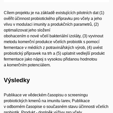
Cílem projektu je na základě existujících pilotních dat (1)
ověřit účinnost probiotického přípravku pro včely a jeho
vlivu v modulaci imunity a produkčních parametrů, (2)
optimalizovat jeho složení
obohacením o nové včelí bakteriální izoláty, (3) vyvinout
metodu komerční produkce včelích probiotik s pomocí
fermentace v médiích z potravinářských výrob, (4) uvést
probiotický přípravek na trh a (5) uplatnit vedlejší produkt
fermentace jako nápoj s vysokou přidanou hodnotou
a komerčním potenciálem.
Výsledky
Publikace ve vědeckém časopisu o screeningu
probiotických kmenů na imunitu larev, Publikace
v odborném časopise o současném stavu účinnosti včelích
probiotik, Produkt - doplněk výživy pro včely