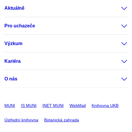
Aktuálně
Pro uchazeče
Výzkum
Kariéra
O nás
MUNI
IS MUNI
INET MUNI
WebMail
Knihovna UKB
Ústřední knihovna
Botanická zahrada