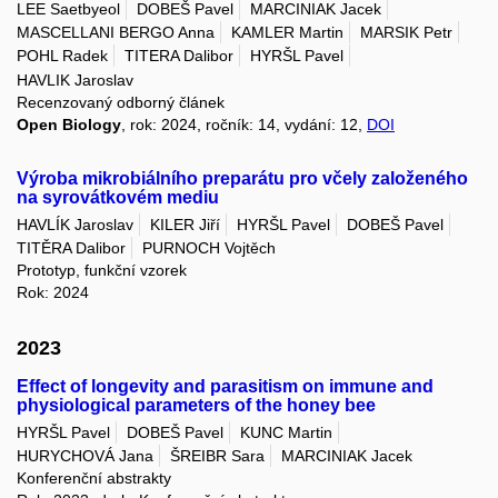
LEE Saetbyeol
DOBEŠ Pavel
MARCINIAK Jacek
MASCELLANI BERGO Anna
KAMLER Martin
MARSIK Petr
POHL Radek
TITERA Dalibor
HYRŠL Pavel
HAVLIK Jaroslav
Recenzovaný odborný článek
Open Biology
, rok: 2024, ročník: 14, vydání: 12,
DOI
Výroba mikrobiálního preparátu pro včely založeného
na syrovátkovém mediu
HAVLÍK Jaroslav
KILER Jiří
HYRŠL Pavel
DOBEŠ Pavel
TITĚRA Dalibor
PURNOCH Vojtěch
Prototyp, funkční vzorek
Rok: 2024
2023
Effect of longevity and parasitism on immune and
physiological parameters of the honey bee
HYRŠL Pavel
DOBEŠ Pavel
KUNC Martin
HURYCHOVÁ Jana
ŠREIBR Sara
MARCINIAK Jacek
Konferenční abstrakty