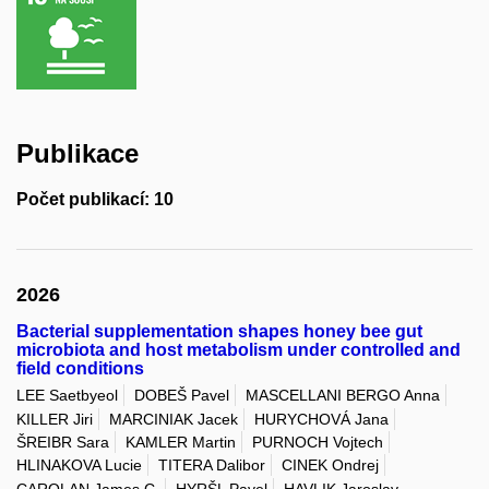
Publikace
Počet publikací: 10
2026
Bacterial supplementation shapes honey bee gut
microbiota and host metabolism under controlled and
field conditions
LEE Saetbyeol
DOBEŠ Pavel
MASCELLANI BERGO Anna
KILLER Jiri
MARCINIAK Jacek
HURYCHOVÁ Jana
ŠREIBR Sara
KAMLER Martin
PURNOCH Vojtech
HLINAKOVA Lucie
TITERA Dalibor
CINEK Ondrej
CAROLAN James C.
HYRŠL Pavel
HAVLIK Jaroslav