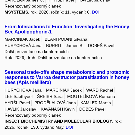
Recenzovaný odborný článek
MSYSTEMS
, rok: 2026, ročník: 11, vydání: 6,
DOI
From Interactions to Function: Investigating the Honey
Bee Apolipophorin-1
MARCINIAK Jacek
BEANI POIANI Silvana
HURYCHOVÁ Jana
BURRITT James B.
DOBEŠ Pavel
Další prezentace na konferencích
Rok: 2026, druh: Další prezentace na konferencích
Seasonal trade-offs shape metabolomic and proteomic
responses to Varroa destructor parasitisation in honey
bees (Apis mellifera)
HURYCHOVÁ Jana
MARCINIAK Jacek
WARD Rachel
LEE Saetbyeol
ŠREIBR Sara
MOUTELÍKOVÁ Romana
HYRŠL Pavel
PRODĚLALOVÁ Jana
KAMLER Martin
HAVLÍK Jaroslav
KAVANAGH Kevin
DOBEŠ Pavel
Recenzovaný odborný článek
INSECT BIOCHEMISTRY AND MOLECULAR BIOLOGY
, rok:
2026, ročník: 190, vydání: May,
DOI