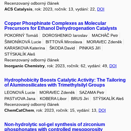
Recenzovaný odborný článek
ACS Catalysis
, rok: 2023, ročník: 13, vydání: 22,
DOI
Copper Phosphinate Complexes as Molecular
Precursors for Ethanol Dehydrogenation Catalysts
POKORNÝ Tomáš
DOROSHENKO Iaroslav
MACHÁČ Petr
ŠIMONÍKOVÁ Lucie
BITTOVÁ Miroslava
MORAVEC Zdeněk
KARASKOVA Katerina
ŠKODA David
PINKAS Jiří
STÝSKALÍK Aleš
Recenzovaný odborný článek
Inorganic Chemistry
, rok: 2023, ročník: 62, vydání: 49,
DOI
Hydrophobicity Boosts Catalytic Activity: The Tailoring
of Aluminosilicates with Trimethylsilyl Groups
LEONOVÁ Lucie
MORAVEC Zdeněk
SAZAMA Petr
PASTVOVA Jana
KOBERA Libor
BRUS Jiri
STÝSKALÍK Aleš
Recenzovaný odborný článek
ChemCatChem
, rok: 2023, ročník: 15, vydání: 13,
DOI
Non-hydrolytic sol-gel synthesis of zirconium
phosphonates with controlled mesoporosity