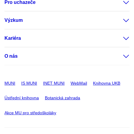
Pro uchazeče
Výzkum
Kariéra
O nás
MUNI
IS MUNI
INET MUNI
WebMail
Knihovna UKB
Ústřední knihovna
Botanická zahrada
Akce MU pro středoškoláky