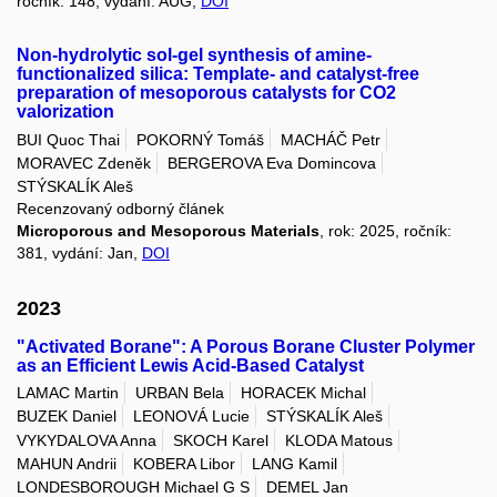
ročník: 148, vydání: AUG,
DOI
Non-hydrolytic sol-gel synthesis of amine-
functionalized silica: Template- and catalyst-free
preparation of mesoporous catalysts for CO2
valorization
BUI Quoc Thai
POKORNÝ Tomáš
MACHÁČ Petr
MORAVEC Zdeněk
BERGEROVA Eva Domincova
STÝSKALÍK Aleš
Recenzovaný odborný článek
Microporous and Mesoporous Materials
, rok: 2025, ročník:
381, vydání: Jan,
DOI
2023
"Activated Borane": A Porous Borane Cluster Polymer
as an Efficient Lewis Acid-Based Catalyst
LAMAC Martin
URBAN Bela
HORACEK Michal
BUZEK Daniel
LEONOVÁ Lucie
STÝSKALÍK Aleš
VYKYDALOVA Anna
SKOCH Karel
KLODA Matous
MAHUN Andrii
KOBERA Libor
LANG Kamil
LONDESBOROUGH Michael G S
DEMEL Jan