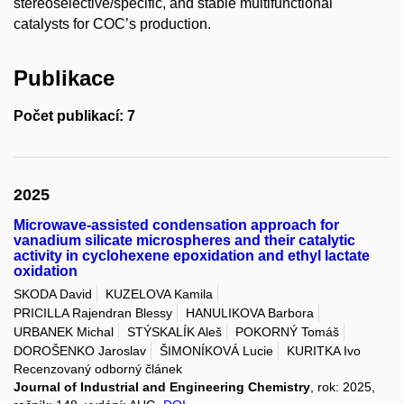
stereoselective/specific, and stable multifunctional
catalysts for COC’s production.
Publikace
Počet publikací: 7
2025
Microwave-assisted condensation approach for
vanadium silicate microspheres and their catalytic
activity in cyclohexene epoxidation and ethyl lactate
oxidation
SKODA David
KUZELOVA Kamila
PRICILLA Rajendran Blessy
HANULIKOVA Barbora
URBANEK Michal
STÝSKALÍK Aleš
POKORNÝ Tomáš
DOROŠENKO Jaroslav
ŠIMONÍKOVÁ Lucie
KURITKA Ivo
Recenzovaný odborný článek
Journal of Industrial and Engineering Chemistry
, rok: 2025,