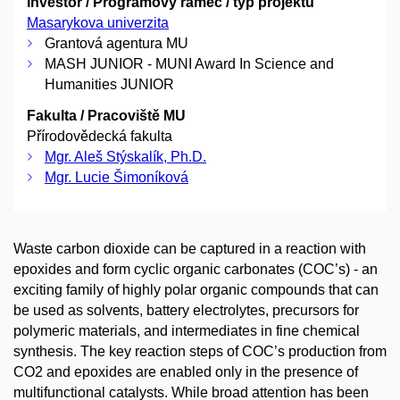
Investor / Programový rámec / typ projektu
Masarykova univerzita
Grantová agentura MU
MASH JUNIOR - MUNI Award In Science and
Humanities JUNIOR
Fakulta / Pracoviště MU
Přírodovědecká fakulta
Mgr. Aleš Stýskalík, Ph.D.
Mgr. Lucie Šimoníková
Waste carbon dioxide can be captured in a reaction with
epoxides and form cyclic organic carbonates (COC’s) - an
exciting family of highly polar organic compounds that can
be used as solvents, battery electrolytes, precursors for
polymeric materials, and intermediates in fine chemical
synthesis. The key reaction steps of COC’s production from
CO2 and epoxides are enabled only in the presence of
multifunctional catalysts. While broad attention has been