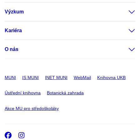
Výzkum
Kariéra
O nás
MUNI
IS MUNI
INET MUNI
WebMail
Knihovna UKB
Ústřední knihovna
Botanická zahrada
Akce MU pro středoškoláky
Facebook
Instagram