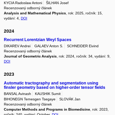
KYCIA Radoslaw Antoni
ŠILHAN Josef
Recenzovaný odborný článek
Analysis and Mathematical Physics
, rok: 2025, ročník: 15,
vydání: 4,
DOI
2024
Recurrent Lorentzian Weyl Spaces
DIKAREV Andrei
GALAEV Anton S.
SCHNEIDER Eivind
Recenzovaný odborný článek
Journal of Geometric Analysis
, rok: 2024, ročník: 34, vydání: 9,
DOI
2023
Automatic tractography and segmentation using
finsler geometry based on higher-order tensor fields
BANSAL Avinash
KAUSHIK Sumit
BIHONEGN Temesgen Tsegaye
SLOVÁK Jan
Recenzovaný odborný článek
Computer Methods and Programs in Biomedicine
, rok: 2023,
ročník: 240, vydání: October,
DOI