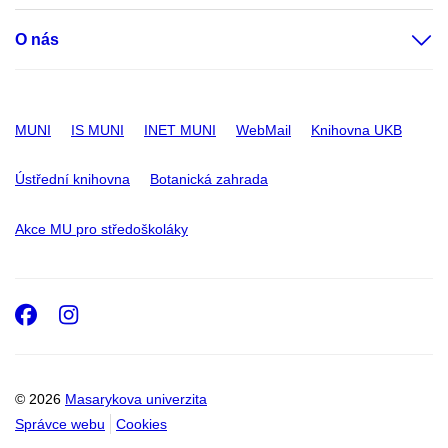
O nás
MUNI
IS MUNI
INET MUNI
WebMail
Knihovna UKB
Ústřední knihovna
Botanická zahrada
Akce MU pro středoškoláky
Facebook
Instagram
© 2026
Masarykova univerzita
Správce webu
Cookies