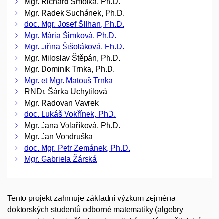
Mgr. Richard Smolka, Ph.D.
Mgr. Radek Suchánek, Ph.D.
doc. Mgr. Josef Šilhan, Ph.D.
Mgr. Mária Šimková, Ph.D.
Mgr. Jiřina Šišoláková, Ph.D.
Mgr. Miloslav Štěpán, Ph.D.
Mgr. Dominik Trnka, Ph.D.
Mgr. et Mgr. Matouš Trnka
RNDr. Šárka Uchytilová
Mgr. Radovan Vavrek
doc. Lukáš Vokřínek, PhD.
Mgr. Jana Volaříková, Ph.D.
Mgr. Jan Vondruška
doc. Mgr. Petr Zemánek, Ph.D.
Mgr. Gabriela Žárská
Tento projekt zahrnuje základní výzkum zejména
doktorských studentů odborné matematiky (algebry