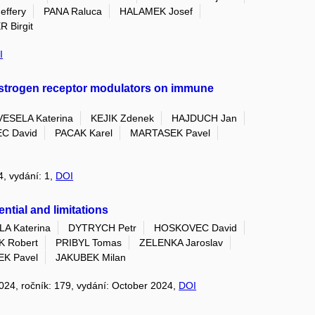
effery
PANA Raluca
HALAMEK Josef
 Birgit
I
f estrogen receptor modulators on immune
VESELA Katerina
KEJIK Zdenek
HAJDUCH Jan
C David
PACAK Karel
MARTASEK Pavel
14, vydání: 1,
DOI
ntial and limitations
A Katerina
DYTRYCH Petr
HOSKOVEC David
 Robert
PRIBYL Tomas
ZELENKA Jaroslav
K Pavel
JAKUBEK Milan
2024, ročník: 179, vydání: October 2024,
DOI