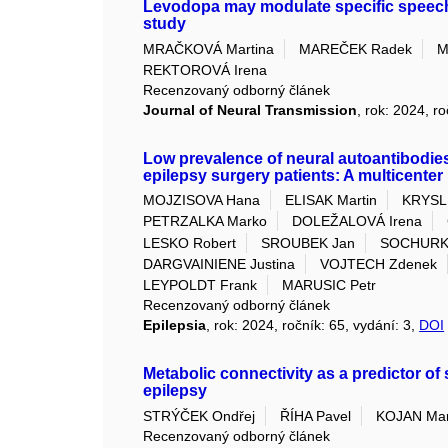
Levodopa may modulate specific speech
study
MRAČKOVÁ Martina
MAREČEK Radek
M
REKTOROVÁ Irena
Recenzovaný odborný článek
Journal of Neural Transmission
, rok: 2024, r
Low prevalence of neural autoantibodies
epilepsy surgery patients: A multicenter
MOJZISOVA Hana
ELISAK Martin
KRYSL 
PETRZALKA Marko
DOLEŽALOVÁ Irena
LESKO Robert
SROUBEK Jan
SOCHURKO
DARGVAINIENE Justina
VOJTECH Zdenek
LEYPOLDT Frank
MARUSIC Petr
Recenzovaný odborný článek
Epilepsia
, rok: 2024, ročník: 65, vydání: 3,
DOI
Metabolic connectivity as a predictor of
epilepsy
STRÝČEK Ondřej
ŘÍHA Pavel
KOJAN Mar
Recenzovaný odborný článek