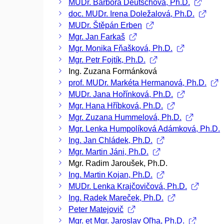
MUDr. Barbora Deutschová, Ph.D.
doc. MUDr. Irena Doležalová, Ph.D.
MUDr. Štěpán Erben
Mgr. Jan Farkaš
Mgr. Monika Fňašková, Ph.D.
Mgr. Petr Fojtík, Ph.D.
Ing. Zuzana Formánková
prof. MUDr. Markéta Hermanová, Ph.D.
MUDr. Jana Hořínková, Ph.D.
Mgr. Hana Hříbková, Ph.D.
Mgr. Zuzana Hummelová, Ph.D.
Mgr. Lenka Humpolíková Adámková, Ph.D.
Ing. Jan Chládek, Ph.D.
Mgr. Martin Jáni, Ph.D.
Mgr. Radim Jaroušek, Ph.D.
Ing. Martin Kojan, Ph.D.
MUDr. Lenka Krajčovičová, Ph.D.
Ing. Radek Mareček, Ph.D.
Peter Matejovič
Mgr. et Mgr. Jaroslav Oľha, Ph.D.