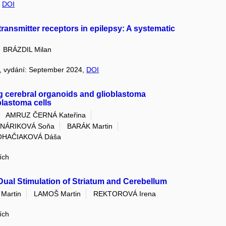
,
DOI
ansmitter receptors in epilepsy: A systematic
BRÁZDIL Milan
58, vydání: September 2024,
DOI
g cerebral organoids and glioblastoma
blastoma cells
AMRUZ ČERNÁ Kateřina
NÁRIKOVÁ Soňa
BARÁK Martin
OHAČIAKOVÁ Dáša
ích
ual Stimulation of Striatum and Cerebellum
Martin
LAMOŠ Martin
REKTOROVÁ Irena
ích