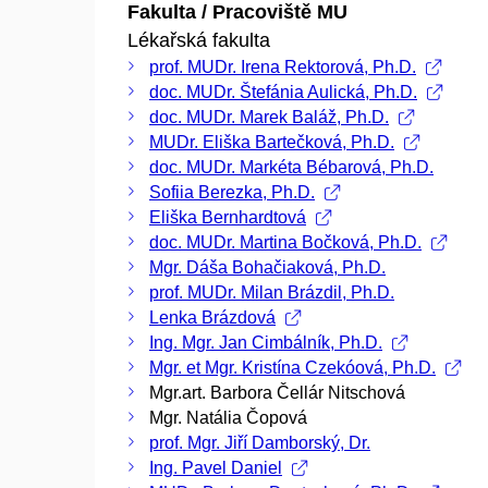
Fakulta / Pracoviště MU
Lékařská fakulta
prof. MUDr. Irena Rektorová, Ph.D.
doc. MUDr. Štefánia Aulická, Ph.D.
doc. MUDr. Marek Baláž, Ph.D.
MUDr. Eliška Bartečková, Ph.D.
doc. MUDr. Markéta Bébarová, Ph.D.
Sofiia Berezka, Ph.D.
Eliška Bernhardtová
doc. MUDr. Martina Bočková, Ph.D.
Mgr. Dáša Bohačiaková, Ph.D.
prof. MUDr. Milan Brázdil, Ph.D.
Lenka Brázdová
Ing. Mgr. Jan Cimbálník, Ph.D.
Mgr. et Mgr. Kristína Czekóová, Ph.D.
Mgr.art. Barbora Čellár Nitschová
Mgr. Natália Čopová
prof. Mgr. Jiří Damborský, Dr.
Ing. Pavel Daniel