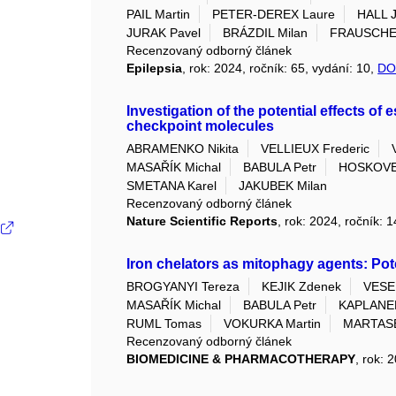
PAIL Martin
PETER-DEREX Laure
HALL J
JURAK Pavel
BRÁZDIL Milan
FRAUSCHER
Recenzovaný odborný článek
Epilepsia
, rok: 2024, ročník: 65, vydání: 10,
DO
Investigation of the potential effects o
checkpoint molecules
ABRAMENKO Nikita
VELLIEUX Frederic
MASAŘÍK Michal
BABULA Petr
HOSKOVE
SMETANA Karel
JAKUBEK Milan
Recenzovaný odborný článek
Nature Scientific Reports
, rok: 2024, ročník: 
Iron chelators as mitophagy agents: Pote
BROGYANYI Tereza
KEJIK Zdenek
VESEL
MASAŘÍK Michal
BABULA Petr
KAPLANEK
RUML Tomas
VOKURKA Martin
MARTASE
Recenzovaný odborný článek
BIOMEDICINE & PHARMACOTHERAPY
, rok: 