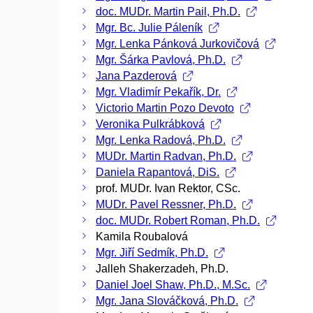
doc. MUDr. Martin Pail, Ph.D.
Mgr. Bc. Julie Páleník
Mgr. Lenka Pánková Jurkovičová
Mgr. Šárka Pavlová, Ph.D.
Jana Pazderová
Mgr. Vladimír Pekařík, Dr.
Victorio Martin Pozo Devoto
Veronika Pulkrábková
Mgr. Lenka Radová, Ph.D.
MUDr. Martin Radvan, Ph.D.
Daniela Rapantová, DiS.
prof. MUDr. Ivan Rektor, CSc.
MUDr. Pavel Ressner, Ph.D.
doc. MUDr. Robert Roman, Ph.D.
Kamila Roubalová
Mgr. Jiří Sedmík, Ph.D.
Jalleh Shakerzadeh, Ph.D.
Daniel Joel Shaw, Ph.D., M.Sc.
Mgr. Jana Slováčková, Ph.D.