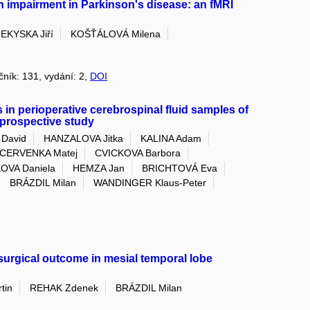
 impairment in Parkinson's disease: an fMRI
EKYSKA Jiří
KOŠŤÁLOVÁ Milena
očník: 131, vydání: 2,
DOI
 in perioperative cerebrospinal fluid samples of
 prospective study
David
HANZALOVA Jitka
KALINA Adam
CERVENKA Matej
CVICKOVA Barbora
VA Daniela
HEMZA Jan
BRICHTOVÁ Eva
BRÁZDIL Milan
WANDINGER Klaus-Peter
 surgical outcome in mesial temporal lobe
tin
REHAK Zdenek
BRÁZDIL Milan