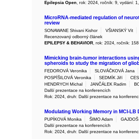
Epilepsia Open
, rok: 2024, ročník: 9, vydání: 1
MicroRNA-mediated regulation of neurotr
review
SONAWANE Shivani Kishor
VŠIANSKÝ Vít
Recenzovaný odborný článek
EPILEPSY & BEHAVIOR
, rok: 2024, ročník: 1
Mimicking brain-tumor interactions usin
spheroids to study the migration of glio
FEDOROVÁ Veronika
SLOVÁČKOVÁ Jana
POSPÍŠILOVÁ Veronika
SEDMÍK Jiří
CES
HENDRYCH Michal
JANČÁLEK Radim
B
Další prezentace na konferencích
Rok: 2024, druh: Další prezentace na konferenc
Modulating Working Memory in MCI-LB D
PUPÍKOVÁ Monika
ŠIMO Adam
GAJDOŠ 
Další prezentace na konferencích
Rok: 2024, druh: Další prezentace na konferenc