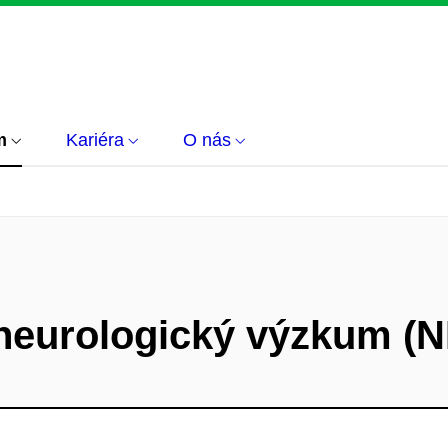
m
Kariéra
O nás
 neurologický výzkum 