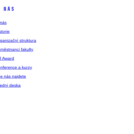
 nás
nás
storie
ganizační struktura
městnanci fakulty
R Award
nference a kurzy
e nás najdete
ední deska