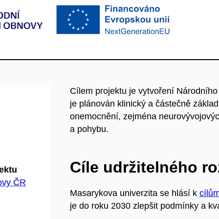
Cílem projektu je vytvoření Národního
je plánován klinický a částečně zákla
onemocnění, zejména neurovývojových
a pohybu.
Cíle udržitelného r
jektu
hovy ČR
Masarykova univerzita se hlásí k
cílů
je do roku 2030 zlepšit podmínky a kva