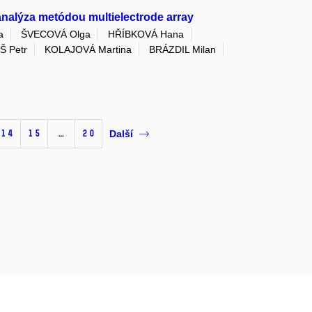
 analýza metódou multielectrode array
a
ŠVECOVÁ Olga
HŘÍBKOVÁ Hana
Š Petr
KOLAJOVÁ Martina
BRÁZDIL Milan
14
15
…
20
Další