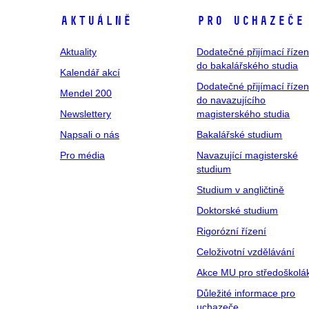
Aktuálně
Pro uchazeče
Aktuality
Dodatečné přijímací řízen
do bakalářského studia
Kalendář akcí
Dodatečné přijímací řízen
Mendel 200
do navazujícího
Newslettery
magisterského studia
Napsali o nás
Bakalářské studium
Pro média
Navazující magisterské
studium
Studium v angličtině
Doktorské studium
Rigorózní řízení
Celoživotní vzdělávání
Akce MU pro středoškolá
Důležité informace pro
uchazeče