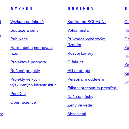
Výzkum
Kariéra
O
í
Výzkum na fakultě
Kariéra na SCI MUNI
O 
Soutěže a ceny
Volná místa
Hi
í
Publikace
Průvodce výběrovým
Or
řízením
Habilitační a jmenovací
Za
řízení
Rozvoj kariéry
H
Projektová podpora
O fakultě
Ko
Řešené projekty
HR strategie
Kd
Projekty velkých
Personální oddělení
Úř
výzkumných infrastruktur
Etika v pracovním prostředí
PostDoc
Naše úspěchy
Open Science
Ženy ve vědě
ky
Absolventi